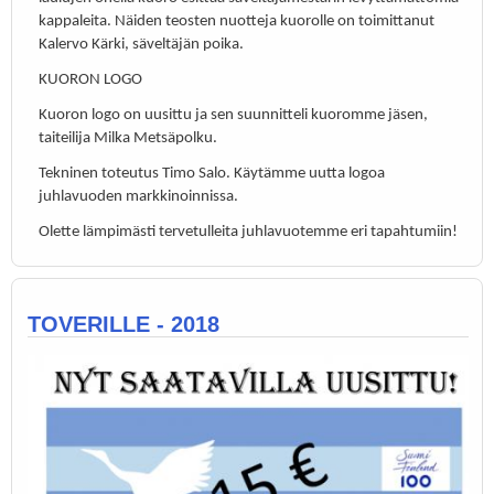
kappaleita. Näiden teosten nuotteja kuorolle on toimittanut
Kalervo Kärki, säveltäjän poika.
KUORON LOGO
Kuoron logo on uusittu ja sen suunnitteli kuoromme jäsen,
taiteilija Milka Metsäpolku.
Tekninen toteutus Timo Salo. Käytämme uutta logoa
juhlavuoden markkinoinnissa.
Olette lämpimästi tervetulleita juhlavuotemme eri tapahtumiin!
TOVERILLE - 2018