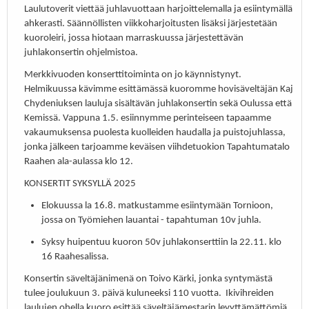
Laulutoverit viettää juhlavuottaan harjoittelemalla ja esiintymällä
ahkerasti. Säännöllisten viikkoharjoitusten lisäksi järjestetään
kuoroleiri, jossa hiotaan marraskuussa järjestettävän
juhlakonsertin ohjelmistoa.
Merkkivuoden konserttitoiminta on jo käynnistynyt.
Helmikuussa kävimme esittämässä kuoromme hovisäveltäjän Kaj
Chydeniuksen lauluja sisältävän juhlakonsertin sekä Oulussa että
Kemissä. Vappuna 1.5. esiinnymme perinteiseen tapaamme
vakaumuksensa puolesta kuolleiden haudalla ja puistojuhlassa,
jonka jälkeen tarjoamme keväisen viihdetuokion Tapahtumatalo
Raahen ala-aulassa klo 12.
KONSERTIT SYKSYLLÄ 2025
Elokuussa la 16.8. matkustamme esiintymään Tornioon,
jossa on Työmiehen lauantai - tapahtuman 10v juhla.
Syksy huipentuu kuoron 50v juhlakonserttiin la 22.11. klo
16 Raahesalissa.
Konsertin säveltäjänimenä on Toivo Kärki, jonka syntymästä
tulee joulukuun 3. päivä kuluneeksi 110 vuotta. Ikivihreiden
laulujen ohella kuoro esittää säveltäjämestarin levyttämättömiä