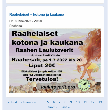
Raahelaiset – kotona ja kaukana
Fri, 01/07/2022 - 20:00
Raahesali
Pagination
First
« First
Previous
‹ Previous
…
Page
5
Page
6
Page
7
Page
8
Current
9
Page
10
Page
11
Page
12
Page
13
page
page
…
Next
Next ›
Last
Last »
page