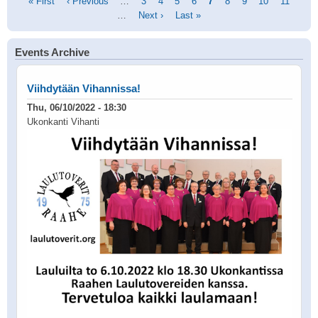
Pagination
First
« First
Previous
‹ Previous
…
Page
3
Page
4
Page
5
Page
6
Current
7
Page
8
Page
9
Page
10
Page
11
page
page
…
Next
Next ›
Last
Last »
page
page
page
Events Archive
Viihdytään Vihannissa!
Thu, 06/10/2022 - 18:30
Ukonkanti Vihanti