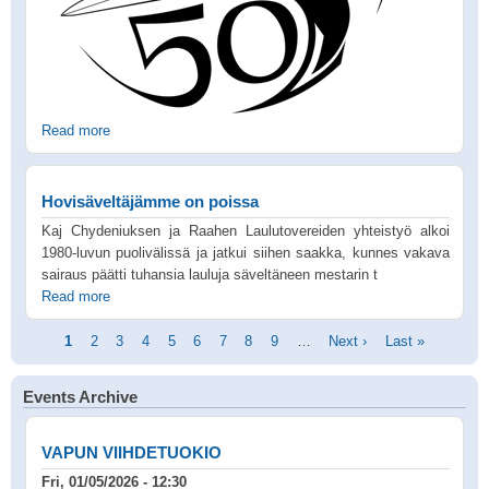
Read more
Hovisäveltäjämme on poissa
Kaj Chydeniuksen ja Raahen Laulutovereiden yhteistyö alkoi
1980-luvun puolivälissä ja jatkui siihen saakka, kunnes vakava
sairaus päätti tuhansia lauluja säveltäneen mestarin t
Read more
Pagination
Current
1
Page
2
Page
3
Page
4
Page
5
Page
6
Page
7
Page
8
Page
9
…
Next
Next ›
Last
Last »
page
page
page
Events Archive
VAPUN VIIHDETUOKIO
Fri, 01/05/2026 - 12:30