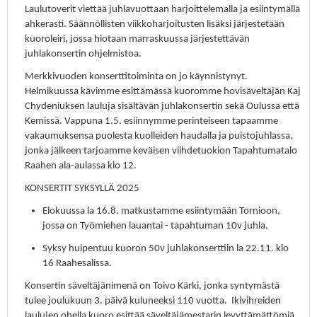
Laulutoverit viettää juhlavuottaan harjoittelemalla ja esiintymällä
ahkerasti. Säännöllisten viikkoharjoitusten lisäksi järjestetään
kuoroleiri, jossa hiotaan marraskuussa järjestettävän
juhlakonsertin ohjelmistoa.
Merkkivuoden konserttitoiminta on jo käynnistynyt.
Helmikuussa kävimme esittämässä kuoromme hovisäveltäjän Kaj
Chydeniuksen lauluja sisältävän juhlakonsertin sekä Oulussa että
Kemissä. Vappuna 1.5. esiinnymme perinteiseen tapaamme
vakaumuksensa puolesta kuolleiden haudalla ja puistojuhlassa,
jonka jälkeen tarjoamme keväisen viihdetuokion Tapahtumatalo
Raahen ala-aulassa klo 12.
KONSERTIT SYKSYLLÄ 2025
Elokuussa la 16.8. matkustamme esiintymään Tornioon,
jossa on Työmiehen lauantai - tapahtuman 10v juhla.
Syksy huipentuu kuoron 50v juhlakonserttiin la 22.11. klo
16 Raahesalissa.
Konsertin säveltäjänimenä on Toivo Kärki, jonka syntymästä
tulee joulukuun 3. päivä kuluneeksi 110 vuotta. Ikivihreiden
laulujen ohella kuoro esittää säveltäjämestarin levyttämättömiä