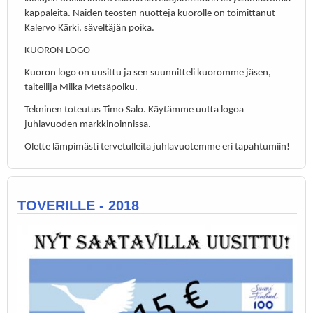
kappaleita. Näiden teosten nuotteja kuorolle on toimittanut
Kalervo Kärki, säveltäjän poika.
KUORON LOGO
Kuoron logo on uusittu ja sen suunnitteli kuoromme jäsen,
taiteilija Milka Metsäpolku.
Tekninen toteutus Timo Salo. Käytämme uutta logoa
juhlavuoden markkinoinnissa.
Olette lämpimästi tervetulleita juhlavuotemme eri tapahtumiin!
TOVERILLE - 2018