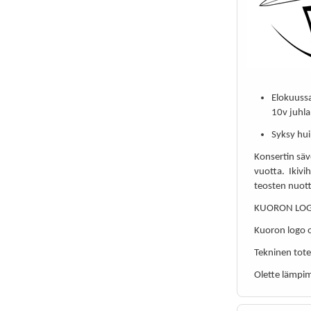
Elokuuss
10v juhla
Syksy hui
Konsertin säv
vuotta. Ikivi
teosten nuott
KUORON LO
Kuoron logo o
Tekninen tot
Olette lämpim