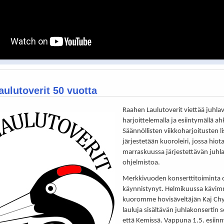
ulutoverit 50 vuotta
Raahen Laulutoverit viettää juhla
harjoittelemalla ja esiintymällä ah
Säännöllisten viikkoharjoitusten li
järjestetään kuoroleiri, jossa hiot
marraskuussa järjestettävän juhl
ohjelmistoa.
Merkkivuoden konserttitoiminta 
käynnistynyt. Helmikuussa kävim
kuoromme hovisäveltäjän Kaj Ch
lauluja sisältävän juhlakonsertin 
että Kemissä. Vappuna 1.5. esii