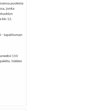
sensa puolesta
ssa, jonka
detuokion
 klo 12.
ai - tapahtuman
luneeksi 110
paleita. Näiden