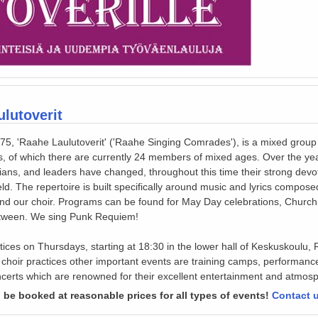
lutoverit
5, 'Raahe Laulutoverit' ('Raahe Singing Comrades'), is a mixed group 
rs, of which there are currently 24 members of mixed ages. Over the yea
ians, and leaders have changed, throughout this time their strong devo
d. The repertoire is built specifically around music and lyrics compos
nd our choir. Programs can be found for May Day celebrations, Church
etween. We sing Punk Requiem!
tices on Thursdays, starting at 18:30 in the lower hall of Keskuskoulu, 
e choir practices other important events are training camps, performanc
certs which are renowned for their excellent entertainment and atmos
 be booked at reasonable prices for all types of events!
Contact 