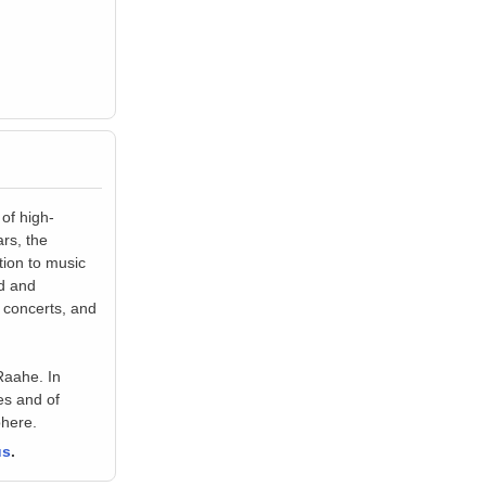
of high-
rs, the
tion to music
ed and
 concerts, and
Raahe. In
es and of
phere.
us
.