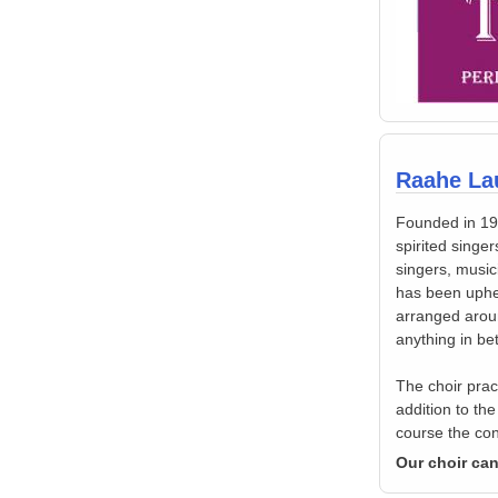
Raahe Lau
Founded in 197
spirited singe
singers, music
has been uphel
arranged arou
anything in b
The choir prac
addition to th
course the con
Our choir can