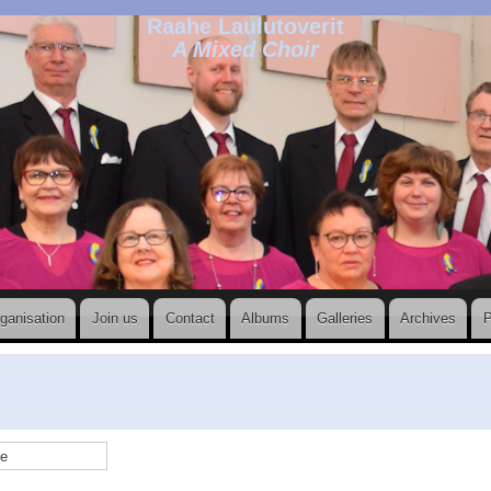
Raahe Laulutoverit
A Mixed Choir
ganisation
Join us
Contact
Albums
Galleries
Archives
P