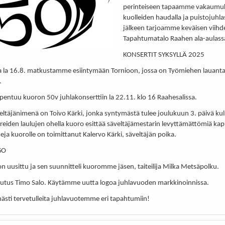
perinteiseen tapaamme vakaumuk
kuolleiden haudalla ja puistojuhla
jälkeen tarjoamme keväisen viih
Tapahtumatalo Raahen ala-aulassa
KONSERTIT SYKSYLLÄ 2025
a la 16.8. matkustamme esiintymään Tornioon, jossa on Työmiehen lauant
.
pentuu kuoron 50v juhlakonserttiin la 22.11. klo 16 Raahesalissa.
eltäjänimenä on Toivo Kärki, jonka syntymästä tulee joulukuun 3. päivä ku
hreiden laulujen ohella kuoro esittää säveltäjämestarin levyttämättömiä kap
eja kuorolle on toimittanut Kalervo Kärki, säveltäjän poika.
GO
n uusittu ja sen suunnitteli kuoromme jäsen, taiteilija Milka Metsäpolku.
eutus Timo Salo. Käytämme uutta logoa juhlavuoden markkinoinnissa.
ästi tervetulleita juhlavuotemme eri tapahtumiin!