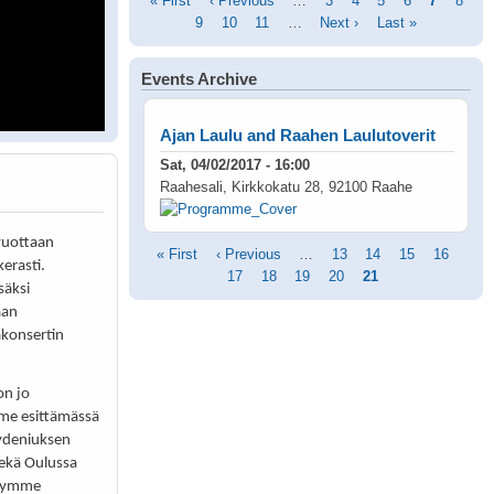
Pagination
First
« First
Previous
‹ Previous
…
Page
3
Page
4
Page
5
Page
6
Current
7
Page
8
page
Page
9
page
Page
10
Page
11
…
Next
Next ›
Last
Last »
page
page
page
Events Archive
Ajan Laulu and Raahen Laulutoverit
Sat, 04/02/2017 - 16:00
Raahesali, Kirkkokatu 28, 92100 Raahe
vuottaan
Pagination
First
« First
Previous
‹ Previous
…
Page
13
Page
14
Page
15
Page
16
Pag
kerasti.
page
page
17
Page
18
Page
19
Page
20
Current
21
säksi
page
aan
akonsertin
on jo
me esittämässä
ydeniuksen
sekä Oulussa
nnymme