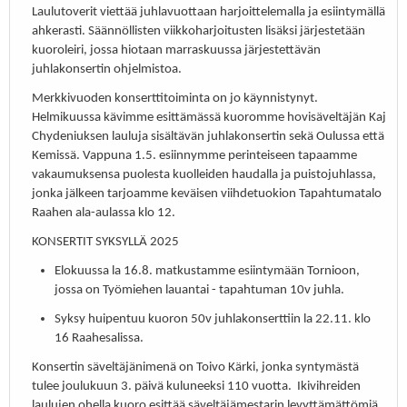
Laulutoverit viettää juhlavuottaan harjoittelemalla ja esiintymällä
ahkerasti. Säännöllisten viikkoharjoitusten lisäksi järjestetään
kuoroleiri, jossa hiotaan marraskuussa järjestettävän
juhlakonsertin ohjelmistoa.
Merkkivuoden konserttitoiminta on jo käynnistynyt.
Helmikuussa kävimme esittämässä kuoromme hovisäveltäjän Kaj
Chydeniuksen lauluja sisältävän juhlakonsertin sekä Oulussa että
Kemissä. Vappuna 1.5. esiinnymme perinteiseen tapaamme
vakaumuksensa puolesta kuolleiden haudalla ja puistojuhlassa,
jonka jälkeen tarjoamme keväisen viihdetuokion Tapahtumatalo
Raahen ala-aulassa klo 12.
KONSERTIT SYKSYLLÄ 2025
Elokuussa la 16.8. matkustamme esiintymään Tornioon,
jossa on Työmiehen lauantai - tapahtuman 10v juhla.
Syksy huipentuu kuoron 50v juhlakonserttiin la 22.11. klo
16 Raahesalissa.
Konsertin säveltäjänimenä on Toivo Kärki, jonka syntymästä
tulee joulukuun 3. päivä kuluneeksi 110 vuotta. Ikivihreiden
laulujen ohella kuoro esittää säveltäjämestarin levyttämättömiä