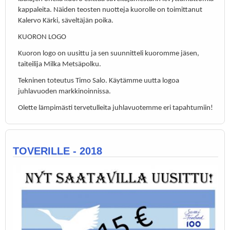
kappaleita. Näiden teosten nuotteja kuorolle on toimittanut
Kalervo Kärki, säveltäjän poika.
KUORON LOGO
Kuoron logo on uusittu ja sen suunnitteli kuoromme jäsen,
taiteilija Milka Metsäpolku.
Tekninen toteutus Timo Salo. Käytämme uutta logoa
juhlavuoden markkinoinnissa.
Olette lämpimästi tervetulleita juhlavuotemme eri tapahtumiin!
TOVERILLE - 2018