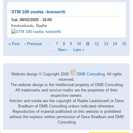
STM 100 vuotta –konsertti
Sat, 08/02/2020 - 16:00
Keskuskoulu, Raahe
Pagination
First
« First
Previous
‹ Previous
…
Page
7
Page
8
Page
9
Page
10
Current
11
Page
12
Page
13
Page
14
Page
15
page
page
…
Next
Next ›
Last
Last »
page
page
page
Website design © Copyright 2026
DMB Consulting
. All rights
reserved.
The website design is the Intellectual property of DMB Consulting
All trademarks and service marks are the properties of their
respective owners.
Articles and media are the copyright of Raahe Laulutoverit or Dave
Bradburn of DMB Consulting unless indicated otherwise.
Reproduction of material published on this website is prohibited
without the express written permission of Dave Bradburn and DMB
Consulting