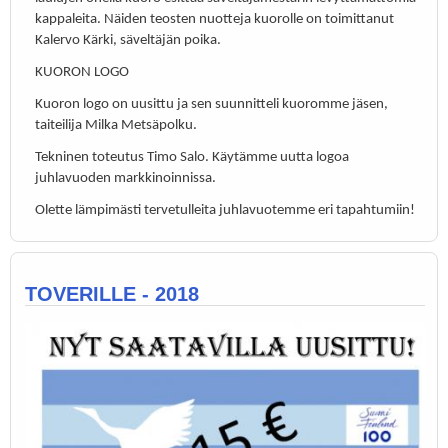
kappaleita. Näiden teosten nuotteja kuorolle on toimittanut
Kalervo Kärki, säveltäjän poika.
KUORON LOGO
Kuoron logo on uusittu ja sen suunnitteli kuoromme jäsen,
taiteilija Milka Metsäpolku.
Tekninen toteutus Timo Salo. Käytämme uutta logoa
juhlavuoden markkinoinnissa.
Olette lämpimästi tervetulleita juhlavuotemme eri tapahtumiin!
TOVERILLE - 2018