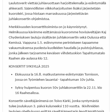
Laulutoverit viettää juhlavuottaan harjoittelemalla ja esiintymällä
ahkerasti. Säännöllisten viikkoharjoitusten lisäksi järjestetään
kuoroleiri, jossa hiotaan marraskuussa järjestettävän
juhlakonsertin ohjelmistoa.
Merkkivuoden konserttitoiminta on jo käynnistynyt.
Helmikuussa kävimme esittämässä kuoromme hovisäveltäjän Kaj
Chydeniuksen lauluja sisältävän juhlakonsertin sekä Oulussa että
Kemissä. Vappuna 1.5. esiinnymme perinteiseen tapaamme
vakaumuksensa puolesta kuolleiden haudalla ja puistojuhlassa,
jonka jälkeen tarjoamme keväisen viihdetuokion Tapahtumatalo
Raahen ala-aulassa klo 12.
KONSERTIT SYKSYLLÄ 2025
Elokuussa la 16.8. matkustamme esiintymään Tornioon,
jossa on Työmiehen lauantai - tapahtuman 10v juhla.
Syksy huipentuu kuoron 50v juhlakonserttiin la 22.11. klo
16 Raahesalissa.
Konsertin säveltäjänimenä on Toivo Kärki, jonka syntymästä
tulee joulukuun 3. päivä kuluneeksi 110 vuotta. Ikivihreiden
laulujen ohella kuoro esittää säveltäjämestarin levyttämättömiä