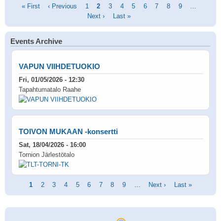
Pagination
First
« First
Previous
‹ Previous
Page
1
Current
2
Page
3
Page
4
Page
5
Page
6
Page
7
Page
8
Page
9
…
Next
page
page
Next ›
page
Last
Last »
page
page
Events Archive
VAPUN VIIHDETUOKIO
Fri, 01/05/2026 - 12:30
Tapahtumatalo Raahe
TOIVON MUKAAN -konsertti
Sat, 18/04/2026 - 16:00
Tornion Järlestötalo
Pagination
Current
1
Page
2
Page
3
Page
4
Page
5
Page
6
Page
7
Page
8
Page
9
…
Next
Next ›
Last
Last »
page
page
page