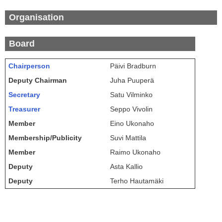
Organisation
Board
Chairperson
Päivi Bradburn
Deputy Chairman
Juha Puuperä
Secretary
Satu Vilminko
Treasurer
Seppo Vivolin
Member
Eino Ukonaho
Membership/Publicity
Suvi Mattila
Member
Raimo Ukonaho
Deputy
Asta Kallio
Deputy
Terho Hautamäki