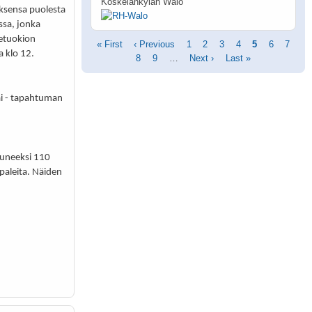
Koskelankylän Walo
sensa puolesta
ssa, jonka
detuokion
Pagination
First
« First
Previous
‹ Previous
Page
1
Page
2
Page
3
Page
4
Current
5
Page
6
Page
7
 klo 12.
page
page
Page
8
Page
9
…
Next
Next ›
Last
Last »
page
page
page
ai - tapahtuman
luneeksi 110
paleita. Näiden