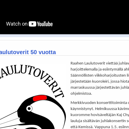
ulutoverit 50 vuotta
Raahen Laulutoverit viettää juhla
harjoittelemalla ja esiintymällä ah
Säännöllisten viikkoharjoitusten li
järjestetään kuoroleiri, jossa hiot
marraskuussa järjestettävän juhl
ohjelmistoa.
Merkkivuoden konserttitoiminta 
käynnistynyt. Helmikuussa kävim
kuoromme hovisäveltäjän Kaj Ch
lauluja sisältävän juhlakonsertin 
että Kemissä. Vappuna 1.5. esii