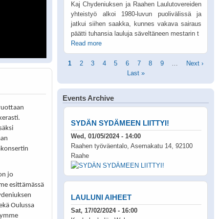
Kaj Chydeniuksen ja Raahen Laulutovereiden
yhteistyö alkoi 1980-luvun puolivälissä ja
jatkui siihen saakka, kunnes vakava sairaus
päätti tuhansia lauluja säveltäneen mestarin t
Read more
Pagination
Current
1
Page
2
Page
3
Page
4
Page
5
Page
6
Page
7
Page
8
Page
9
…
Next
Next ›
page
Last
Last »
page
page
Events Archive
vuottaan
kerasti.
SYDÄN SYDÄMEEN LIITTYI!
säksi
Wed, 01/05/2024 - 14:00
aan
Raahen työväentalo, Asemakatu 14, 92100
akonsertin
Raahe
on jo
me esittämässä
ydeniuksen
LAULUNI AIHEET
sekä Oulussa
Sat, 17/02/2024 - 16:00
nnymme