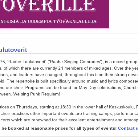
lutoverit
5, 'Raahe Laulutoverit' ('Raahe Singing Comrades'), is a mixed group 
rs, of which there are currently 24 members of mixed ages. Over the yea
ians, and leaders have changed, throughout this time their strong devo
d. The repertoire is built specifically around music and lyrics compos
nd our choir. Programs can be found for May Day celebrations, Church
etween. We sing Punk Requiem!
tices on Thursdays, starting at 18:30 in the lower hall of Keskuskoulu, 
e choir practices other important events are training camps, performanc
certs which are renowned for their excellent entertainment and atmos
 be booked at reasonable prices for all types of events!
Contact 