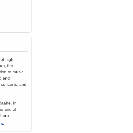
of high-
rs, the
tion to music
ed and
 concerts, and
Raahe. In
es and of
phere.
us
.