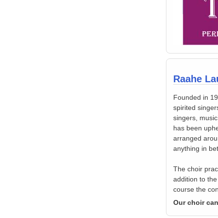
Raahe Lau
Founded in 197
spirited singe
singers, music
has been uphel
arranged arou
anything in b
The choir prac
addition to th
course the con
Our choir can