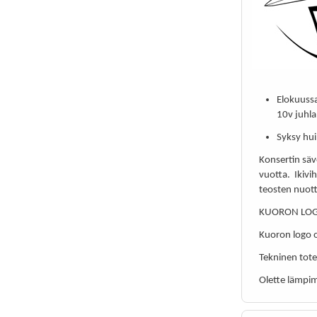
Elokuuss
10v juhla
Syksy hui
Konsertin säv
vuotta. Ikivi
teosten nuott
KUORON LO
Kuoron logo o
Tekninen tot
Olette lämpim