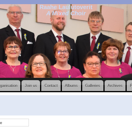
Raahe Laulutoverit
A Mixed Choir
ganisation
Join us
Contact
Albums
Galleries
Archives
P