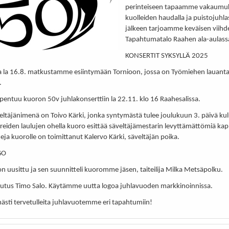
perinteiseen tapaamme vakaumuk
kuolleiden haudalla ja puistojuhla
jälkeen tarjoamme keväisen viih
Tapahtumatalo Raahen ala-aulassa
KONSERTIT SYKSYLLÄ 2025
a la 16.8. matkustamme esiintymään Tornioon, jossa on Työmiehen lauant
.
pentuu kuoron 50v juhlakonserttiin la 22.11. klo 16 Raahesalissa.
eltäjänimenä on Toivo Kärki, jonka syntymästä tulee joulukuun 3. päivä ku
hreiden laulujen ohella kuoro esittää säveltäjämestarin levyttämättömiä kap
eja kuorolle on toimittanut Kalervo Kärki, säveltäjän poika.
GO
n uusittu ja sen suunnitteli kuoromme jäsen, taiteilija Milka Metsäpolku.
eutus Timo Salo. Käytämme uutta logoa juhlavuoden markkinoinnissa.
ästi tervetulleita juhlavuotemme eri tapahtumiin!