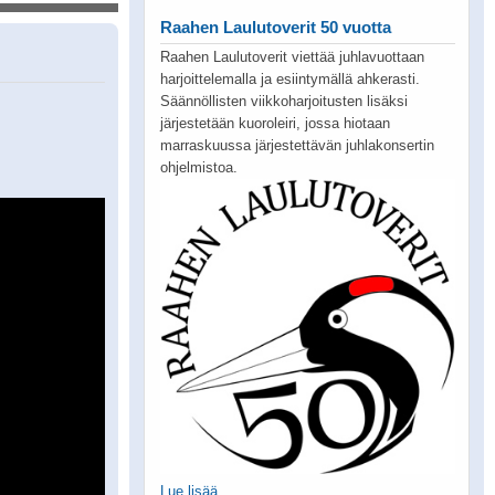
Raahen Laulutoverit 50 vuotta
Raahen Laulutoverit viettää juhlavuottaan
harjoittelemalla ja esiintymällä ahkerasti.
Säännöllisten viikkoharjoitusten lisäksi
järjestetään kuoroleiri, jossa hiotaan
marraskuussa järjestettävän juhlakonsertin
ohjelmistoa.
Lue lisää