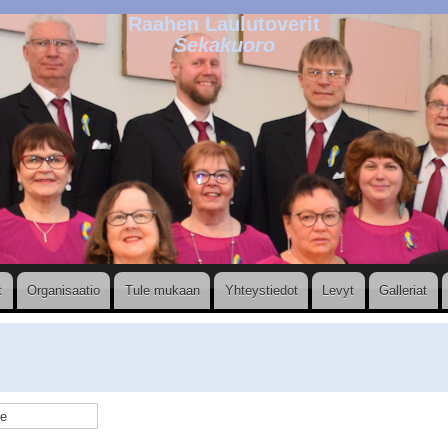
Raahen Laulutoverit
Sekakuoro
t
Organisaatio
Tule mukaan
Yhteystiedot
Levyt
Galleriat