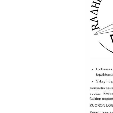
Elokuussa 
tapahtuma
Syksy huip
Konsertin säve
vuotta. Ikivih
Näiden teosten
KUORON LO
Kuoron logo on