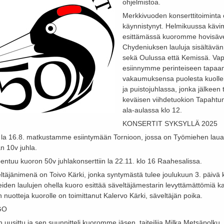
ohjelmistoa.
Merkkivuoden konserttitoiminta 
käynnistynyt. Helmikuussa käv
esittämässä kuoromme hovisäve
Chydeniuksen lauluja sisältävän
sekä Oulussa että Kemissä. Va
esiinnymme perinteiseen tapa
vakaumuksensa puolesta kuolle
ja puistojuhlassa, jonka jälkee
keväisen viihdetuokion Tapaht
ala-aulassa klo 12.
KONSERTIT SYKSYLLÄ 2025
la 16.8. matkustamme esiintymään Tornioon, jossa on Työmiehen lauan
n 10v juhla.
entuu kuoron 50v juhlakonserttiin la 22.11. klo 16 Raahesalissa.
ltäjänimenä on Toivo Kärki, jonka syntymästä tulee joulukuun 3. päivä 
reiden laulujen ohella kuoro esittää säveltäjämestarin levyttämättömiä k
 nuotteja kuorolle on toimittanut Kalervo Kärki, säveltäjän poika.
GO
 uusittu ja sen suunnitteli kuoromme jäsen, taiteilija Milka Metsäpolku.