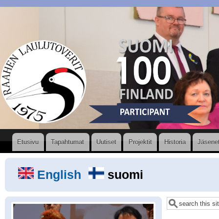
Hyppää
pääsisältöön
Valikko
Etusivu
Tapahtumat
Uutiset
Projektit
Historia
Jäsene
English
suomi
Etsi