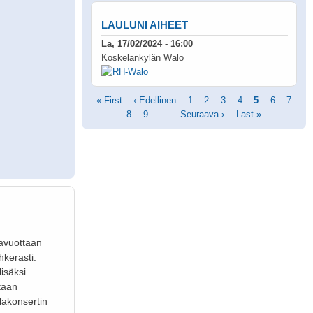
LAULUNI AIHEET
La, 17/02/2024 - 16:00
Koskelankylän Walo
Sivutus
Ensimmäinen
« First
Edellinen
‹ Edellinen
Sivu
1
Sivu
2
Sivu
3
Sivu
4
Tämänhetkin
5
Sivu
6
Sivu
7
sivu
Sivu
8
sivu
Sivu
9
…
Seuraava
Seuraava ›
Viimeinen
Last »
sivu
sivu
sivu
lavuottaan
hkerasti.
lisäksi
otaan
lakonsertin