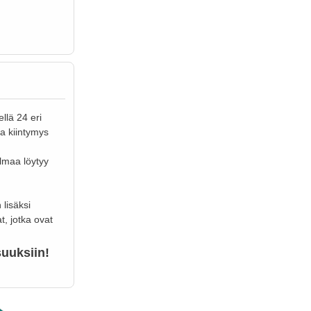
llä 24 eri
ta kiintymys
elmaa löytyy
 lisäksi
t, jotka ovat
suuksiin!