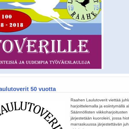
ulutoverit 50 vuotta
Raahen Laulutoverit viettää juh
harjoittelemalla ja esiintymällä a
Säännöllisten viikkoharjoitusten 
järjestetään kuoroleiri, jossa hi
marraskuussa järjestettävän juh