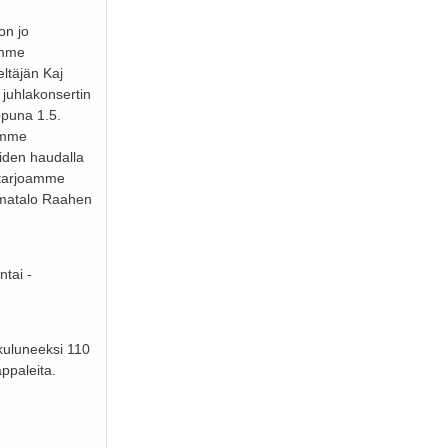
on jo
imme
ltäjän Kaj
 juhlakonsertin
ppuna 1.5.
amme
iden haudalla
n tarjoamme
umatalo Raahen
tai -
kuluneeksi 110
appaleita.