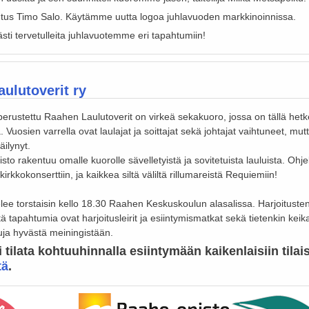
utus Timo Salo. Käytämme uutta logoa juhlavuoden markkinoinnissa.
sti tervetulleita juhlavuotemme eri tapahtumiin!
ulutoverit ry
rustettu Raahen Laulutoverit on virkeä sekakuoro, jossa on tällä hetke
a. Vuosien varrella ovat laulajat ja soittajat sekä johtajat vaihtuneet, mut
äilynyt.
sto rakentuu omalle kuorolle sävelletyistä ja sovitetuista lauluista. Ohj
irkkokonserttiin, ja kaikkea siltä väliltä rillumareistä Requiemiin!
elee torstaisin kello 18.30 Raahen Keskuskoulun alasalissa. Harjoitusten
eitä tapahtumia ovat harjoitusleirit ja esiintymismatkat sekä tietenkin keika
tuja hyvästä meiningistään.
 tilata kohtuuhinnalla esiintymään kaikenlaisiin tilai
tä
.