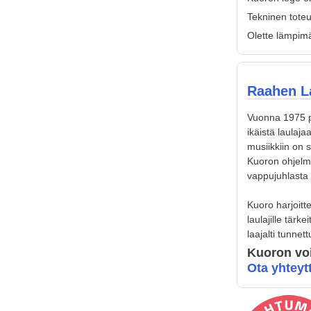
Tekninen tote
Olette lämpimä
Raahen La
Vuonna 1975 pe
ikäistä laulaja
musiikkiin on s
Kuoron ohjelmi
vappujuhlasta k
Kuoro harjoitt
laulajille tärk
laajalti tunnet
Kuoron voi
Ota yhteyt