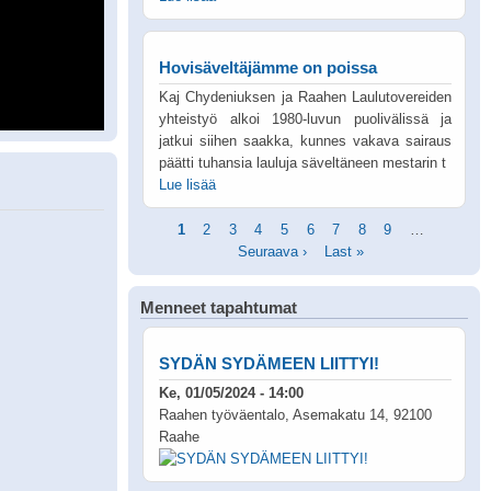
Hovisäveltäjämme on poissa
Kaj Chydeniuksen ja Raahen Laulutovereiden
yhteistyö alkoi 1980-luvun puolivälissä ja
jatkui siihen saakka, kunnes vakava sairaus
päätti tuhansia lauluja säveltäneen mestarin t
Lue lisää
Sivutus
Tämänhetkinen
1
Sivu
2
Sivu
3
Sivu
4
Sivu
5
Sivu
6
Sivu
7
Sivu
8
Sivu
9
…
Seuraav
sivu
Seuraava ›
Viimeinen
Last »
sivu
sivu
Menneet tapahtumat
SYDÄN SYDÄMEEN LIITTYI!
Ke, 01/05/2024 - 14:00
Raahen työväentalo, Asemakatu 14, 92100
Raahe