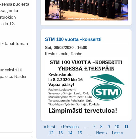
sensa puolesta
ssa, jonka
detuokion
 klo 12.
STM 100 vuotta –konsertti
ai - tapahtuman
Sat, 08/02/2020 - 16:00
Keskuskoulu, Raahe
luneeksi 110
paleita. Näiden
Pagination
First
« First
Previous
‹ Previous
…
Page
7
Page
8
Page
9
Page
10
Current
11
page
Page
12
Page
13
page
Page
14
Page
15
…
Next
Next ›
Last
Last »
page