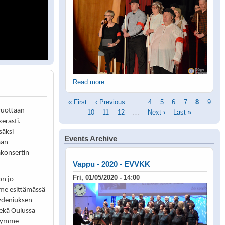
Read more
Pagination
First
« First
Previous
‹ Previous
…
Page
4
Page
5
Page
6
Page
7
Current
8
Page
9
vuottaan
page
Page
10
page
Page
11
Page
12
…
Next
Next ›
Last
Last »
page
kerasti.
page
page
säksi
Events Archive
aan
akonsertin
Vappu - 2020 - EVVKK
Fri, 01/05/2020 - 14:00
on jo
me esittämässä
ydeniuksen
sekä Oulussa
nnymme