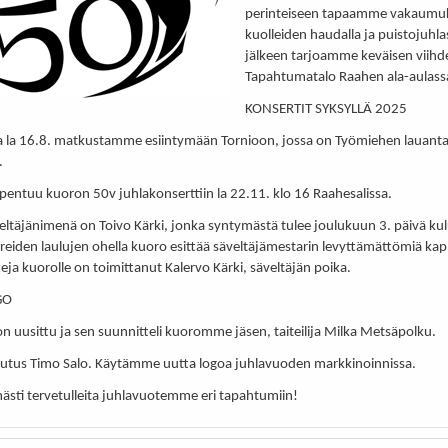
perinteiseen tapaamme vakaumuk
kuolleiden haudalla ja puistojuhla
jälkeen tarjoamme keväisen viih
Tapahtumatalo Raahen ala-aulassa
KONSERTIT SYKSYLLÄ 2025
a la 16.8. matkustamme esiintymään Tornioon, jossa on Työmiehen lauant
.
pentuu kuoron 50v juhlakonserttiin la 22.11. klo 16 Raahesalissa.
eltäjänimenä on Toivo Kärki, jonka syntymästä tulee joulukuun 3. päivä ku
hreiden laulujen ohella kuoro esittää säveltäjämestarin levyttämättömiä kap
eja kuorolle on toimittanut Kalervo Kärki, säveltäjän poika.
GO
n uusittu ja sen suunnitteli kuoromme jäsen, taiteilija Milka Metsäpolku.
eutus Timo Salo. Käytämme uutta logoa juhlavuoden markkinoinnissa.
ästi tervetulleita juhlavuotemme eri tapahtumiin!