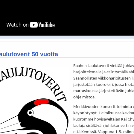
ulutoverit 50 vuotta
Raahen Laulutoverit viettää juhla
harjoittelemalla ja esiintymällä ah
Säännöllisten viikkoharjoitusten li
järjestetään kuoroleiri, jossa hiot
marraskuussa järjestettävän juhl
ohjelmistoa.
Merkkivuoden konserttitoiminta 
käynnistynyt. Helmikuussa kävim
kuoromme hovisäveltäjän Kaj Ch
lauluja sisältävän juhlakonsertin 
että Kemissä. Vappuna 1.5. esii