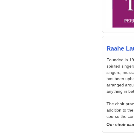
Raahe Lau
Founded in 197
spirited singe
singers, music
has been uphel
arranged arou
anything in b
The choir prac
addition to th
course the con
Our choir can