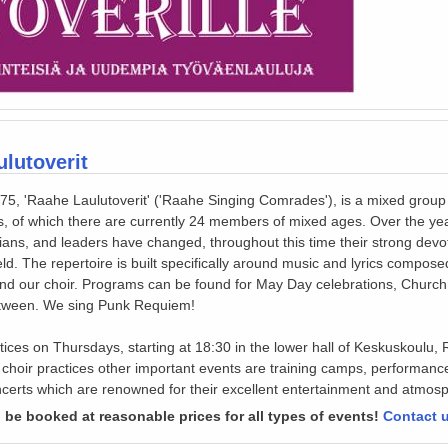
lutoverit
5, 'Raahe Laulutoverit' ('Raahe Singing Comrades'), is a mixed group 
rs, of which there are currently 24 members of mixed ages. Over the yea
ians, and leaders have changed, throughout this time their strong devo
d. The repertoire is built specifically around music and lyrics compos
nd our choir. Programs can be found for May Day celebrations, Church
etween. We sing Punk Requiem!
tices on Thursdays, starting at 18:30 in the lower hall of Keskuskoulu, 
e choir practices other important events are training camps, performanc
certs which are renowned for their excellent entertainment and atmos
 be booked at reasonable prices for all types of events!
Contact 