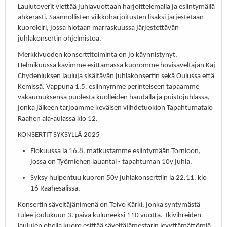
Laulutoverit viettää juhlavuottaan harjoittelemalla ja esiintymällä
ahkerasti. Säännöllisten viikkoharjoitusten lisäksi järjestetään
kuoroleiri, jossa hiotaan marraskuussa järjestettävän
juhlakonsertin ohjelmistoa.
Merkkivuoden konserttitoiminta on jo käynnistynyt.
Helmikuussa kävimme esittämässä kuoromme hovisäveltäjän Kaj
Chydeniuksen lauluja sisältävän juhlakonsertin sekä Oulussa että
Kemissä. Vappuna 1.5. esiinnymme perinteiseen tapaamme
vakaumuksensa puolesta kuolleiden haudalla ja puistojuhlassa,
jonka jälkeen tarjoamme keväisen viihdetuokion Tapahtumatalo
Raahen ala-aulassa klo 12.
KONSERTIT SYKSYLLÄ 2025
Elokuussa la 16.8. matkustamme esiintymään Tornioon,
jossa on Työmiehen lauantai - tapahtuman 10v juhla.
Syksy huipentuu kuoron 50v juhlakonserttiin la 22.11. klo
16 Raahesalissa.
Konsertin säveltäjänimenä on Toivo Kärki, jonka syntymästä
tulee joulukuun 3. päivä kuluneeksi 110 vuotta. Ikivihreiden
laulujen ohella kuoro esittää säveltäjämestarin levyttämättömiä