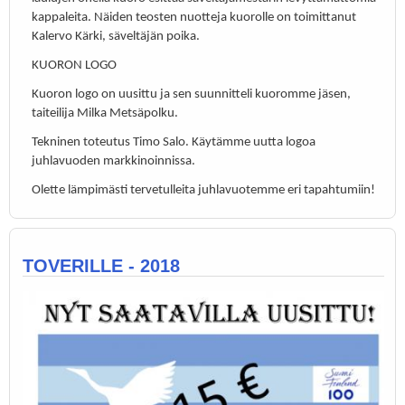
kappaleita. Näiden teosten nuotteja kuorolle on toimittanut
Kalervo Kärki, säveltäjän poika.
KUORON LOGO
Kuoron logo on uusittu ja sen suunnitteli kuoromme jäsen,
taiteilija Milka Metsäpolku.
Tekninen toteutus Timo Salo. Käytämme uutta logoa
juhlavuoden markkinoinnissa.
Olette lämpimästi tervetulleita juhlavuotemme eri tapahtumiin!
TOVERILLE - 2018