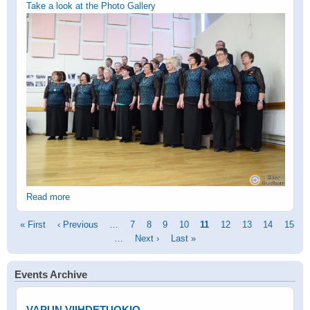
Take a look at the Photo Gallery
Read more
Pagination
First
« First
Previous
‹ Previous
…
Page
7
Page
8
Page
9
Page
10
Current
11
Page
12
Page
13
Page
14
Page
15
page
page
…
Next
Next ›
Last
Last »
page
page
page
Events Archive
VAPUN VIIHDETUOKIO