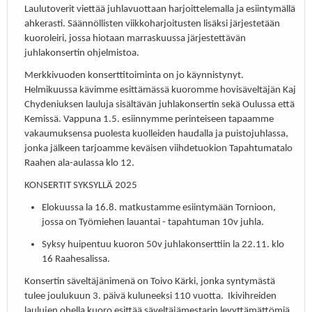
Laulutoverit viettää juhlavuottaan harjoittelemalla ja esiintymällä
ahkerasti. Säännöllisten viikkoharjoitusten lisäksi järjestetään
kuoroleiri, jossa hiotaan marraskuussa järjestettävän
juhlakonsertin ohjelmistoa.
Merkkivuoden konserttitoiminta on jo käynnistynyt.
Helmikuussa kävimme esittämässä kuoromme hovisäveltäjän Kaj
Chydeniuksen lauluja sisältävän juhlakonsertin sekä Oulussa että
Kemissä. Vappuna 1.5. esiinnymme perinteiseen tapaamme
vakaumuksensa puolesta kuolleiden haudalla ja puistojuhlassa,
jonka jälkeen tarjoamme keväisen viihdetuokion Tapahtumatalo
Raahen ala-aulassa klo 12.
KONSERTIT SYKSYLLÄ 2025
Elokuussa la 16.8. matkustamme esiintymään Tornioon,
jossa on Työmiehen lauantai - tapahtuman 10v juhla.
Syksy huipentuu kuoron 50v juhlakonserttiin la 22.11. klo
16 Raahesalissa.
Konsertin säveltäjänimenä on Toivo Kärki, jonka syntymästä
tulee joulukuun 3. päivä kuluneeksi 110 vuotta. Ikivihreiden
laulujen ohella kuoro esittää säveltäjämestarin levyttämättömiä