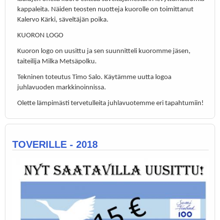
kappaleita. Näiden teosten nuotteja kuorolle on toimittanut
Kalervo Kärki, säveltäjän poika.
KUORON LOGO
Kuoron logo on uusittu ja sen suunnitteli kuoromme jäsen,
taiteilija Milka Metsäpolku.
Tekninen toteutus Timo Salo. Käytämme uutta logoa
juhlavuoden markkinoinnissa.
Olette lämpimästi tervetulleita juhlavuotemme eri tapahtumiin!
TOVERILLE - 2018