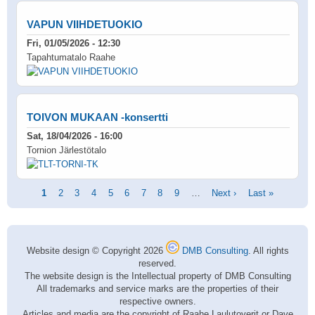
VAPUN VIIHDETUOKIO
Fri, 01/05/2026 - 12:30
Tapahtumatalo Raahe
TOIVON MUKAAN -konsertti
Sat, 18/04/2026 - 16:00
Tornion Järlestötalo
Pagination
Current
1
Page
2
Page
3
Page
4
Page
5
Page
6
Page
7
Page
8
Page
9
…
Next
Next ›
Last
Last »
page
page
page
Website design © Copyright 2026
DMB Consulting
. All rights
reserved.
The website design is the Intellectual property of DMB Consulting
All trademarks and service marks are the properties of their
respective owners.
Articles and media are the copyright of Raahe Laulutoverit or Dave