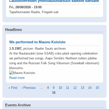
Laulutovereiden yhteislaulutilaisuus kaikelle kansalle
Fri, 28/08/2026 - 19:00
Tapahtumatalo Raahe, Fregatti-sali
Headlines
We performed to Mauno Koivisto
1.9.1987,
picture: Raahe Seutu archives
At the Rautaruukki (now SSAB) coke plant opening celebration
we performed two songs, Aapo Similä's Northern toilers jubilee
song and the Russian Folk Song Viburnum (Snowball viburnum)
blossoms.
Read more
Pagination
First
« First
Previous
‹ Previous
…
Page
8
Page
9
Page
10
Page
11
Page
12
Page
13
Page
14
Page
15
Curr
page
page
16
pag
Events Archive