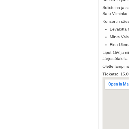
Solisteina ja 
Satu Vilminko.
Konsertin säes
Eevalotta 
Mirva Väis
Eino Ukon
Liput 15€ ja n
Järjestötalolla
Olette lämpimä
Tickets
15.0