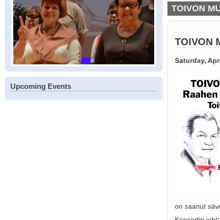
TOIVON MU
TOIVON M
Saturday, Apri
Upcoming Events
on saanut säve
Konsertin johta