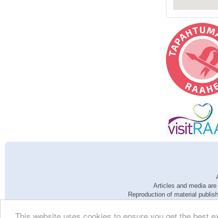
Articles and media are
Reproduction of material publis
This website uses cookies to ensure you get the best e