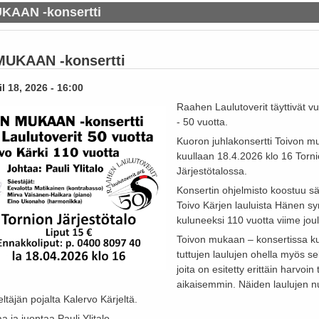
KAAN -konsertti
UKAAN -konsertti
l 18, 2026 - 16:00
Raahen Laulutoverit täyttivät 
- 50 vuotta.
Kuoron juhlakonsertti Toivon 
kuullaan 18.4.2026 klo 16 Torn
Järjestötalossa.
Konsertin ohjelmisto koostuu sä
Toivo Kärjen lauluista Hänen sy
kuluneeksi 110 vuotta viime jo
Toivon mukaan – konsertissa ku
tuttujen laulujen ohella myös sel
joita on esitetty erittäin harvoin
aikaisemmin. Näiden laulujen n
ltäjän pojalta Kalervo Kärjeltä.
a ja juontaa Pauli Ylitalo.