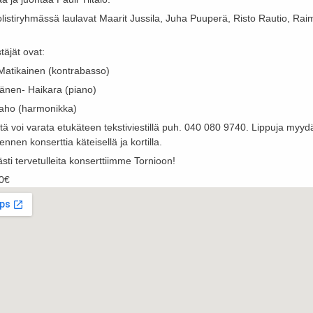
solistiryhmässä laulavat Maarit Jussila, Juha Puuperä, Risto Rautio, Ra
täjät ovat:
Matikainen (kontrabasso)
änen- Haikara (piano)
aho (harmonikka)
iitä voi varata etukäteen tekstiviestillä puh. 040 080 9740. Lippuja my
 ennen konserttia käteisellä ja kortilla.
sti tervetulleita konserttiimme Tornioon!
0€