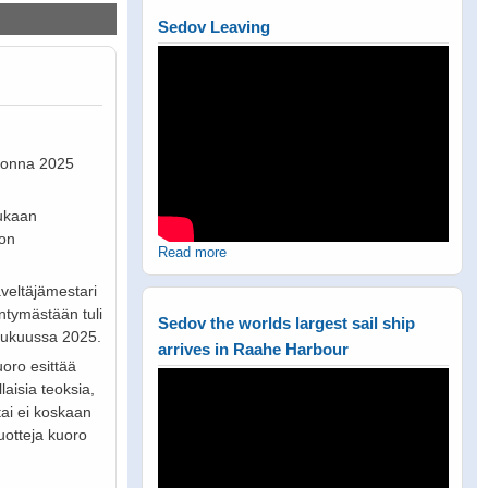
Sedov Leaving
vuonna 2025
mukaan
ion
Read more
veltäjämestari
ntymästään tuli
Sedov the worlds largest sail ship
ulukuussa 2025.
arrives in Raahe Harbour
oro esittää
laisia teoksia,
 tai ei koskaan
uotteja kuoro