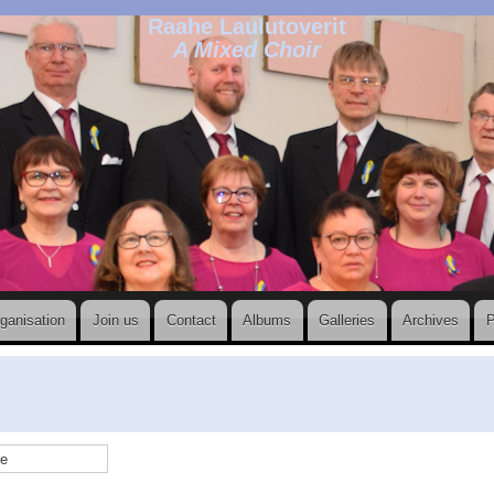
Raahe Laulutoverit
A Mixed Choir
ganisation
Join us
Contact
Albums
Galleries
Archives
P