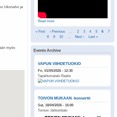
imo Ukonaho ja
Read more
Pagination
First
« First
Previous
‹ Previous
…
Page
2
Page
3
Page
4
Page
5
Current
6
Page
7
page
Page
8
page
Page
9
Page
10
…
Next
Next ›
Last
Last »
page
page
page
ydään myös
Events Archive
VAPUN VIIHDETUOKIO
Fri, 01/05/2026 - 12:30
Tapahtumatalo Raahe
TOIVON MUKAAN -konsertti
Sat, 18/04/2026 - 16:00
Tornion Järlestötalo