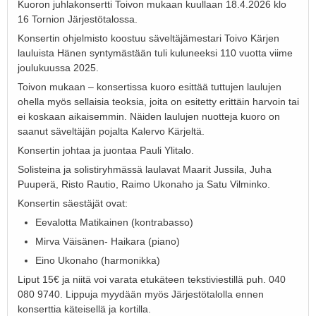
Kuoron juhlakonsertti Toivon mukaan kuullaan 18.4.2026 klo
16 Tornion Järjestötalossa.
Konsertin ohjelmisto koostuu säveltäjämestari Toivo Kärjen
lauluista Hänen syntymästään tuli kuluneeksi 110 vuotta viime
joulukuussa 2025.
Toivon mukaan – konsertissa kuoro esittää tuttujen laulujen
ohella myös sellaisia teoksia, joita on esitetty erittäin harvoin tai
ei koskaan aikaisemmin. Näiden laulujen nuotteja kuoro on
saanut säveltäjän pojalta Kalervo Kärjeltä.
Konsertin johtaa ja juontaa Pauli Ylitalo.
Solisteina ja solistiryhmässä laulavat Maarit Jussila, Juha
Puuperä, Risto Rautio, Raimo Ukonaho ja Satu Vilminko.
Konsertin säestäjät ovat:
Eevalotta Matikainen (kontrabasso)
Mirva Väisänen- Haikara (piano)
Eino Ukonaho (harmonikka)
Liput 15€ ja niitä voi varata etukäteen tekstiviestillä puh. 040
080 9740. Lippuja myydään myös Järjestötalolla ennen
konserttia käteisellä ja kortilla.