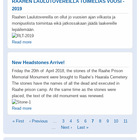
RAAHEN LAULUTOVEREILLA TOIMELIAS VUOSI -
2019
Raahen Laulutovereilla on ollut jo vuosien ajan vilkasta ja
monipuolista toimintaa eikä jatkossakaan jäädä laakereille
lepäilemään.
Read more
New Headstones Arrive!
Friday the 20th of April 2018, the stones of the Raahe Prison
Memorial Monument were brought to Raahe’s Haarala Cemetery.
The stones have the names of all the dead and executed in
Raahe prison camp. At the same time as the stones were
placed, the text of the old monument was renewed.
Read more
Pagination
First
« First
Previous
‹ Previous
…
Page
3
Page
4
Page
5
Page
6
Current
7
Page
8
Page
9
Page
10
Page
11
page
page
…
Next
Next ›
Last
Last »
page
page
page