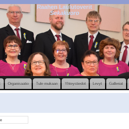
Raahen Laulutoverit
Sekakuoro
t
Organisaatio
Tule mukaan
Yhteystiedot
Levyt
Galleriat