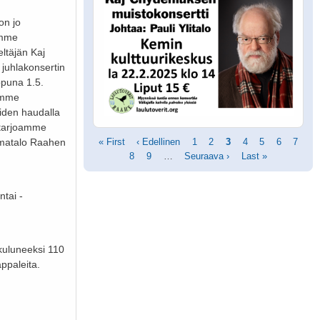
on jo
imme
ltäjän Kaj
 juhlakonsertin
ppuna 1.5.
amme
iden haudalla
n tarjoamme
umatalo Raahen
Sivutus
Ensimmäinen
« First
Edellinen
‹ Edellinen
Sivu
1
Sivu
2
Tämänhetkinen
3
Sivu
4
Sivu
5
Sivu
6
Sivu
7
sivu
Sivu
8
sivu
Sivu
9
…
Seuraava
Seuraava ›
sivu
Viimeinen
Last »
sivu
sivu
tai -
kuluneeksi 110
appaleita.