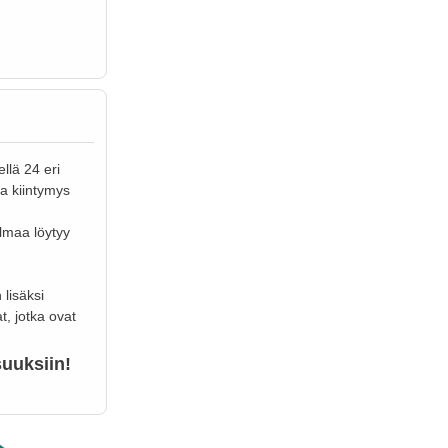
llä 24 eri
ta kiintymys
elmaa löytyy
 lisäksi
t, jotka ovat
suuksiin!