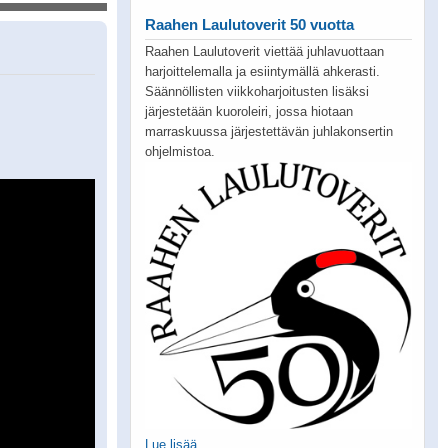
Raahen Laulutoverit 50 vuotta
Raahen Laulutoverit viettää juhlavuottaan
harjoittelemalla ja esiintymällä ahkerasti.
Säännöllisten viikkoharjoitusten lisäksi
järjestetään kuoroleiri, jossa hiotaan
marraskuussa järjestettävän juhlakonsertin
ohjelmistoa.
Lue lisää