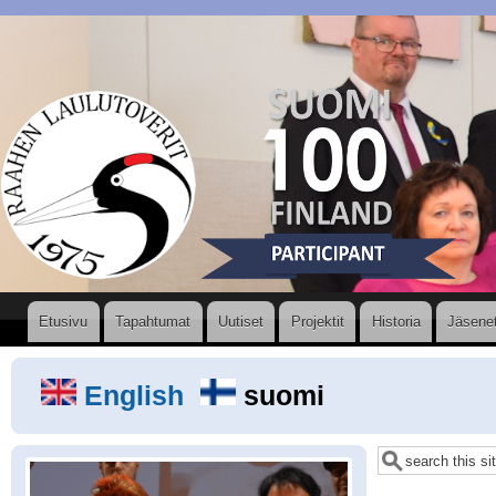
Hyppää
pääsisältöön
Valikko
Etusivu
Tapahtumat
Uutiset
Projektit
Historia
Jäsene
English
suomi
Etsi