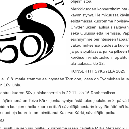
ohjelmistoa.
Merkkivuoden konserttitoiminta 
käynnistynyt. Helmikuussa käv
esittämässä kuoromme hovisäve
Chydeniuksen lauluja sisältävän
sekä Oulussa että Kemissä. Va
esiinnymme perinteiseen tapa
vakaumuksensa puolesta kuolle
ja puistojuhlassa, jonka jälkee
keväisen viihdetuokion Tapaht
ala-aulassa klo 12.
KONSERTIT SYKSYLLÄ 2025
la 16.8. matkustamme esiintymään Tornioon, jossa on Työmiehen lauan
n 10v juhla.
entuu kuoron 50v juhlakonserttiin la 22.11. klo 16 Raahesalissa.
ltäjänimenä on Toivo Kärki, jonka syntymästä tulee joulukuun 3. päivä 
reiden laulujen ohella kuoro esittää säveltäjämestarin levyttämättömiä k
 nuotteja kuorolle on toimittanut Kalervo Kärki, säveltäjän poika.
GO
 uusittu ja sen suunnitteli kuoromme jäsen, taiteilija Milka Metsäpolku.