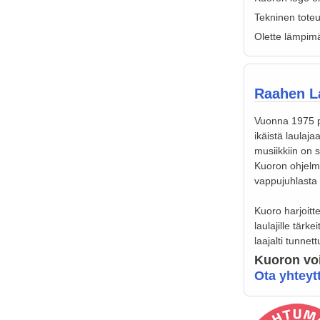
Tekninen tote
Olette lämpimä
Raahen La
Vuonna 1975 pe
ikäistä laulaja
musiikkiin on s
Kuoron ohjelmi
vappujuhlasta k
Kuoro harjoitt
laulajille tärk
laajalti tunnet
Kuoron voi
Ota yhteyt