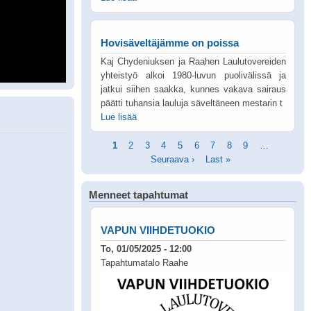
Hovisäveltäjämme on poissa
Kaj Chydeniuksen ja Raahen Laulutovereiden
yhteistyö alkoi 1980-luvun puolivälissä ja
jatkui siihen saakka, kunnes vakava sairaus
päätti tuhansia lauluja säveltäneen mestarin t
Lue lisää
Sivutus
Tämänhetkinen
1
Sivu
2
Sivu
3
Sivu
4
Sivu
5
Sivu
6
Sivu
7
Sivu
8
Sivu
9
…
Seuraav
sivu
Seuraava ›
Viimeinen
Last »
sivu
sivu
Menneet tapahtumat
VAPUN VIIHDETUOKIO
To, 01/05/2025 - 12:00
Tapahtumatalo Raahe