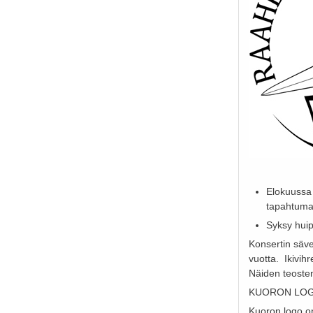
Elokuussa 
tapahtuma
Syksy huip
Konsertin säve
vuotta. Ikivih
Näiden teosten
KUORON LO
Kuoron logo on