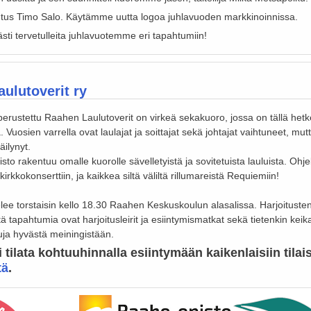
utus Timo Salo. Käytämme uutta logoa juhlavuoden markkinoinnissa.
sti tervetulleita juhlavuotemme eri tapahtumiin!
ulutoverit ry
rustettu Raahen Laulutoverit on virkeä sekakuoro, jossa on tällä hetke
a. Vuosien varrella ovat laulajat ja soittajat sekä johtajat vaihtuneet, mut
äilynyt.
sto rakentuu omalle kuorolle sävelletyistä ja sovitetuista lauluista. Ohj
irkkokonserttiin, ja kaikkea siltä väliltä rillumareistä Requiemiin!
elee torstaisin kello 18.30 Raahen Keskuskoulun alasalissa. Harjoitusten
eitä tapahtumia ovat harjoitusleirit ja esiintymismatkat sekä tietenkin keika
tuja hyvästä meiningistään.
 tilata kohtuuhinnalla esiintymään kaikenlaisiin tilai
tä
.