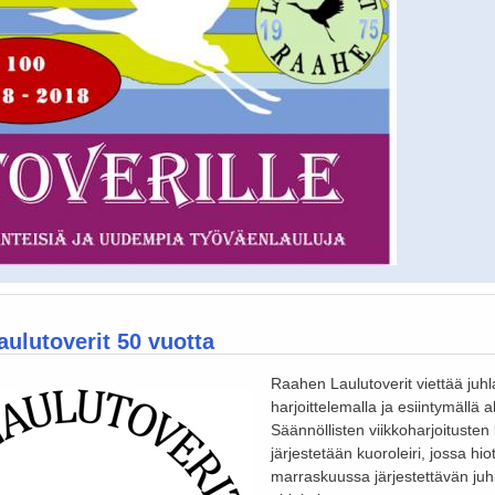
ulutoverit 50 vuotta
Raahen Laulutoverit viettää juh
harjoittelemalla ja esiintymällä a
Säännöllisten viikkoharjoitusten 
järjestetään kuoroleiri, jossa hi
marraskuussa järjestettävän juh