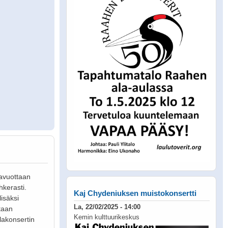
lavuottaan
hkerasti.
Kaj Chydeniuksen muistokonsertti
lisäksi
La, 22/02/2025 - 14:00
otaan
Kemin kulttuurikeskus
lakonsertin