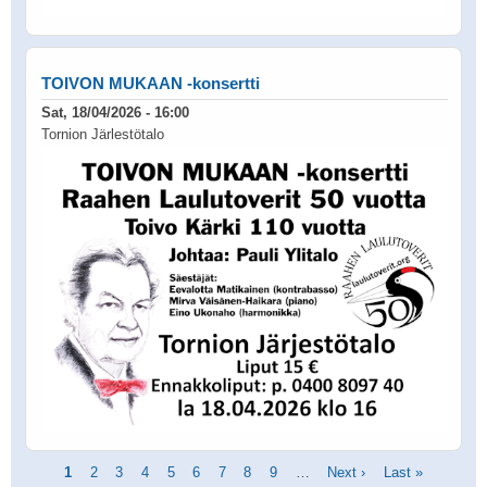
TOIVON MUKAAN -konsertti
Sat, 18/04/2026 - 16:00
Tornion Järlestötalo
Pagination
Current
1
Page
2
Page
3
Page
4
Page
5
Page
6
Page
7
Page
8
Page
9
…
Next
Next ›
Last
Last »