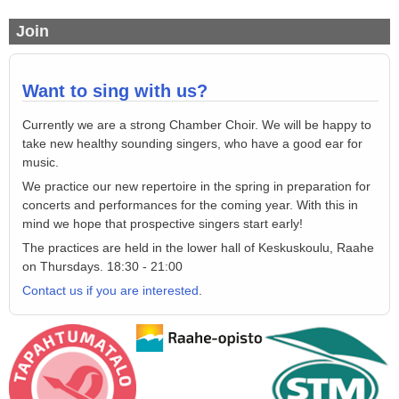
Join
Want to sing with us?
C
urrently
we are a strong
Chamber Choir
.
We will be happy
to
take new healthy sounding singers
,
who
have a good ear for
music
.
We practice
our new repertoire in the
spring in preparation for
co
ncerts
and
performances
for
the coming year
.
With this in
mind we hope that prospective singers start early!
The practices are
held in the lower
hall
of Keskuskoulu, Raahe
on
Thursdays
.
18:30
-
21:00
Contact us if you are interested
.