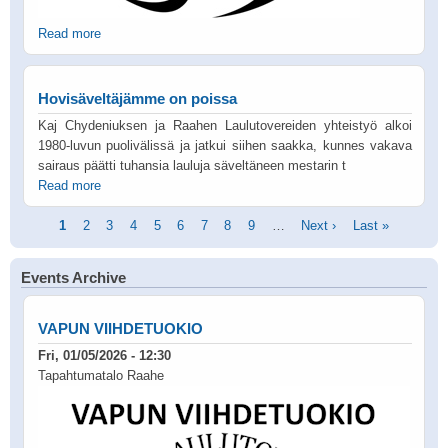
Read more
Hovisäveltäjämme on poissa
Kaj Chydeniuksen ja Raahen Laulutovereiden yhteistyö alkoi
1980-luvun puolivälissä ja jatkui siihen saakka, kunnes vakava
sairaus päätti tuhansia lauluja säveltäneen mestarin t
Read more
Pagination
Current
1
Page
2
Page
3
Page
4
Page
5
Page
6
Page
7
Page
8
Page
9
…
Next
Next ›
Last
Last »
page
page
page
Events Archive
VAPUN VIIHDETUOKIO
Fri, 01/05/2026 - 12:30
Tapahtumatalo Raahe