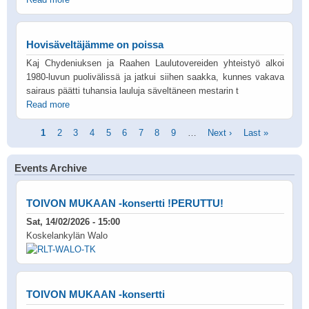
Read more
Hovisäveltäjämme on poissa
Kaj Chydeniuksen ja Raahen Laulutovereiden yhteistyö alkoi
1980-luvun puolivälissä ja jatkui siihen saakka, kunnes vakava
sairaus päätti tuhansia lauluja säveltäneen mestarin t
Read more
Pagination
Current
1
Page
2
Page
3
Page
4
Page
5
Page
6
Page
7
Page
8
Page
9
…
Next
Next ›
Last
Last »
page
page
page
Events Archive
TOIVON MUKAAN -konsertti !PERUTTU!
Sat, 14/02/2026 - 15:00
Koskelankylän Walo
TOIVON MUKAAN -konsertti