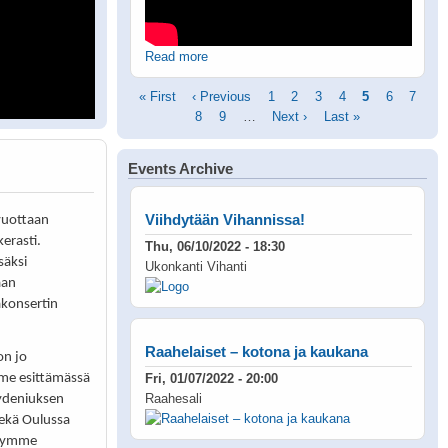
Read more
Pagination
First
« First
Previous
‹ Previous
Page
1
Page
2
Page
3
Page
4
Current
5
Page
6
Page
7
page
page
Page
8
Page
9
…
Next
Next ›
Last
Last »
page
page
page
Events Archive
Viihdytään Vihannissa!
vuottaan
kerasti.
Thu, 06/10/2022 - 18:30
säksi
Ukonkanti Vihanti
aan
akonsertin
Raahelaiset – kotona ja kaukana
on jo
me esittämässä
Fri, 01/07/2022 - 20:00
Raahesali
ydeniuksen
sekä Oulussa
nnymme