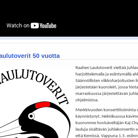
ulutoverit 50 vuotta
Raahen Laulutoverit viettää juhla
harjoittelemalla ja esiintymällä ah
Säännöllisten viikkoharjoitusten li
järjestetään kuoroleiri, jossa hiot
marraskuussa järjestettävän juhl
ohjelmistoa.
Merkkivuoden konserttitoiminta 
käynnistynyt. Helmikuussa kävim
kuoromme hovisäveltäjän Kaj Ch
lauluja sisältävän juhlakonsertin 
että Kemissä. Vappuna 1.5. esii