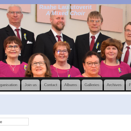
Raahe Laulutoverit
A Mixed Choir
ganisation
Join us
Contact
Albums
Galleries
Archives
P