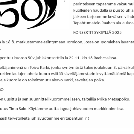
perinteiseen tapaamme vakaumuk
kuolleiden haudalla ja puistojuhla
jälkeen tarjoamme keväisen viih
Tapahtumatalo Raahen ala-aulassa
KONSERTIT SYKSYLLÄ 2025
a la 16.8. matkustamme esiintymään Tornioon, jossa on Työmiehen lauant
.
pentuu kuoron 50v juhlakonserttiin la 22.11. klo 16 Raahesalissa.
eltäjänimenä on Toivo Kärki, jonka syntymästä tulee joulukuun 3. päivä ku
hreiden laulujen ohella kuoro esittää säveltäjämestarin levyttämättömiä kap
eja kuorolle on toimittanut Kalervo Kärki, säveltäjän poika.
GO
n uusittu ja sen suunnitteli kuoromme jäsen, taiteilija Milka Metsäpolku.
eutus Timo Salo. Käytämme uutta logoa juhlavuoden markkinoinnissa.
ästi tervetulleita juhlavuotemme eri tapahtumiin!