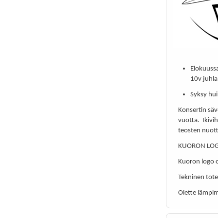
Elokuuss
10v juhla
Syksy hui
Konsertin säv
vuotta. Ikivi
teosten nuott
KUORON LO
Kuoron logo o
Tekninen tot
Olette lämpim