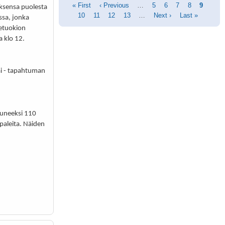
Pagination
First
« First
Previous
‹ Previous
…
Page
5
Page
6
Page
7
Page
8
Current
9
Page
sensa puolesta
page
10
Page
11
page
Page
12
Page
13
…
Next
Next ›
Last
Last »
page
ssa, jonka
page
page
detuokion
 klo 12.
ai - tapahtuman
luneeksi 110
paleita. Näiden