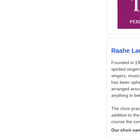
Raahe Lau
Founded in 197
spirited singe
singers, music
has been uphel
arranged arou
anything in b
The choir prac
addition to th
course the con
Our choir can