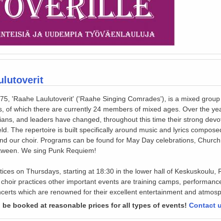
lutoverit
5, 'Raahe Laulutoverit' ('Raahe Singing Comrades'), is a mixed group 
rs, of which there are currently 24 members of mixed ages. Over the yea
ians, and leaders have changed, throughout this time their strong devo
d. The repertoire is built specifically around music and lyrics compos
nd our choir. Programs can be found for May Day celebrations, Church
etween. We sing Punk Requiem!
tices on Thursdays, starting at 18:30 in the lower hall of Keskuskoulu, 
e choir practices other important events are training camps, performanc
certs which are renowned for their excellent entertainment and atmos
 be booked at reasonable prices for all types of events!
Contact 