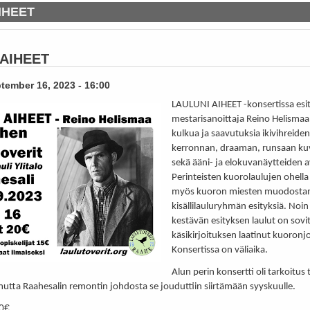
IHEET
 AIHEET
tember 16, 2023 - 16:00
LAULUNI AIHEET -konsertissa esit
mestarisanoittaja Reino Helisma
kulkua ja saavutuksia ikivihreiden 
kerronnan, draaman, runsaan ku
sekä ääni- ja elokuvanäytteiden a
Perinteisten kuorolaulujen ohel
myös kuoron miesten muodost
kisällilauluryhmän esityksiä. Noin
kestävän esityksen laulut on sovi
käsikirjoituksen laatinut kuoronj
Konsertissa on väliaika.
Alun perin konsertti oli tarkoitus
mutta Raahesalin remontin johdosta se jouduttiin siirtämään syyskuulle.
0€