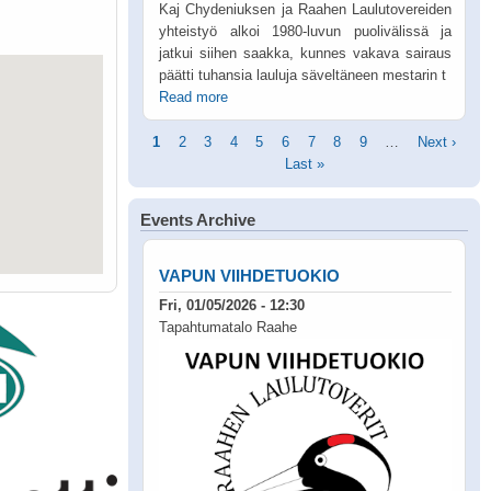
Kaj Chydeniuksen ja Raahen Laulutovereiden
yhteistyö alkoi 1980-luvun puolivälissä ja
jatkui siihen saakka, kunnes vakava sairaus
päätti tuhansia lauluja säveltäneen mestarin t
Read more
Pagination
Current
1
Page
2
Page
3
Page
4
Page
5
Page
6
Page
7
Page
8
Page
9
…
Next
Next ›
page
Last
Last »
page
page
Events Archive
VAPUN VIIHDETUOKIO
Fri, 01/05/2026 - 12:30
Tapahtumatalo Raahe