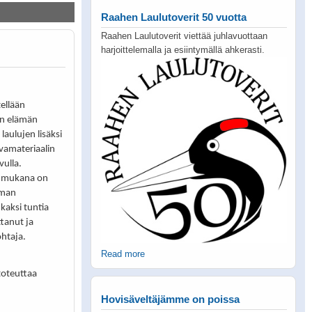
Raahen Laulutoverit 50 vuotta
Raahen Laulutoverit viettää juhlavuottaan
harjoittelemalla ja esiintymällä ahkerasti.
ellään
an elämän
laulujen lisäksi
vamateriaalin
vulla.
la mukana on
aman
 kaksi tuntia
ttanut ja
ohtaja.
Read more
 toteuttaa
Hovisäveltäjämme on poissa