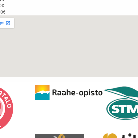
0€
00€