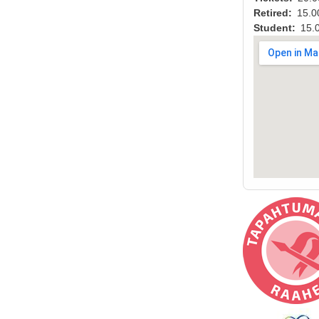
Retired
15.0
Student
15.