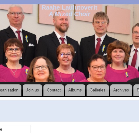
Raahe Laulutoverit
A Mixed Choir
ganisation
Join us
Contact
Albums
Galleries
Archives
P