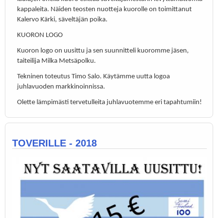
kappaleita. Näiden teosten nuotteja kuorolle on toimittanut
Kalervo Kärki, säveltäjän poika.
KUORON LOGO
Kuoron logo on uusittu ja sen suunnitteli kuoromme jäsen,
taiteilija Milka Metsäpolku.
Tekninen toteutus Timo Salo. Käytämme uutta logoa
juhlavuoden markkinoinnissa.
Olette lämpimästi tervetulleita juhlavuotemme eri tapahtumiin!
TOVERILLE - 2018