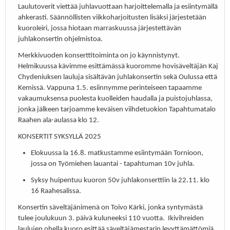
Laulutoverit viettää juhlavuottaan harjoittelemalla ja esiintymällä
ahkerasti. Säännöllisten viikkoharjoitusten lisäksi järjestetään
kuoroleiri, jossa hiotaan marraskuussa järjestettävän
juhlakonsertin ohjelmistoa.
Merkkivuoden konserttitoiminta on jo käynnistynyt.
Helmikuussa kävimme esittämässä kuoromme hovisäveltäjän Kaj
Chydeniuksen lauluja sisältävän juhlakonsertin sekä Oulussa että
Kemissä. Vappuna 1.5. esiinnymme perinteiseen tapaamme
vakaumuksensa puolesta kuolleiden haudalla ja puistojuhlassa,
jonka jälkeen tarjoamme keväisen viihdetuokion Tapahtumatalo
Raahen ala-aulassa klo 12.
KONSERTIT SYKSYLLÄ 2025
Elokuussa la 16.8. matkustamme esiintymään Tornioon,
jossa on Työmiehen lauantai - tapahtuman 10v juhla.
Syksy huipentuu kuoron 50v juhlakonserttiin la 22.11. klo
16 Raahesalissa.
Konsertin säveltäjänimenä on Toivo Kärki, jonka syntymästä
tulee joulukuun 3. päivä kuluneeksi 110 vuotta. Ikivihreiden
laulujen ohella kuoro esittää säveltäjämestarin levyttämättömiä