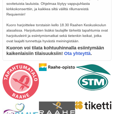
sovitetuista lauluista. Ohjelmaa löytyy vappujuhlasta
kirkkokonserttiin, ja kaikkea siltä väliltä rillumareistä
Requiemiin!
Kuoro harjoittelee torstaisin kello 18.30 Raahen Keskuskoulun
alasalissa. Harjoitusten lisäksi laulajille tärkeitä tapahtumia ovat
harjoitusleirit ja esiintymismatkat sekä tietenkin keikat, jotka
ovat laajalti tunnettuja hyvästä meiningistään.
Kuoron voi tilata kohtuuhinnalla esiintymään
kaikenlaisiin tilaisuuksiin!
Ota yhteyttä
.