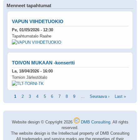
Menneet tapahtumat
VAPUN VIIHDETUOKIO
Pe, 01/05/2026 - 12:30
Tapahtumatalo Raahe
TOIVON MUKAAN -konsertti
La, 18/04/2026 - 16:00
Tornion Järlestötalo
Sivutus
Tämänhetkinen
1
Sivu
2
Sivu
3
Sivu
4
Sivu
5
Sivu
6
Sivu
7
Sivu
8
Sivu
9
…
Seuraava
Seuraava ›
Viimeinen
Last »
sivu
sivu
sivu
Website design © Copyright 2026
DMB Consulting
. All rights
reserved.
The website design is the Intellectual property of DMB Consulting
All trademarks and service marks are the properties of their