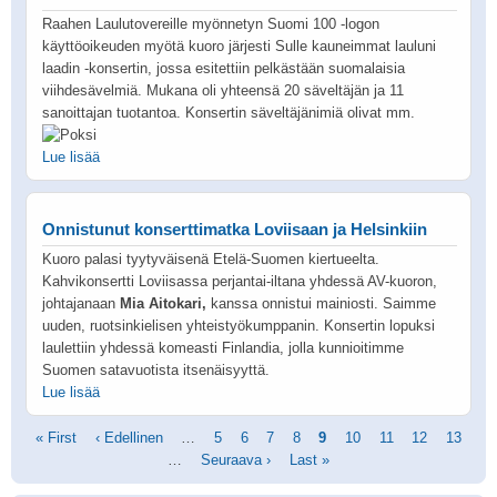
Raahen Laulutovereille myönnetyn Suomi 100 -logon
käyttöoikeuden myötä kuoro järjesti Sulle kauneimmat lauluni
laadin -konsertin, jossa esitettiin pelkästään suomalaisia
viihdesävelmiä. Mukana oli yhteensä 20 säveltäjän ja 11
sanoittajan tuotantoa. Konsertin säveltäjänimiä olivat mm.
Lue lisää
Onnistunut konserttimatka Loviisaan ja Helsinkiin
Kuoro palasi tyytyväisenä Etelä-Suomen kiertueelta.
Kahvikonsertti Loviisassa perjantai-iltana yhdessä AV-kuoron,
johtajanaan
Mia Aitokari,
kanssa onnistui mainiosti. Saimme
uuden, ruotsinkielisen yhteistyökumppanin. Konsertin lopuksi
laulettiin yhdessä komeasti Finlandia, jolla kunnioitimme
Suomen satavuotista itsenäisyyttä.
Lue lisää
Sivutus
Ensimmäinen
« First
Edellinen
‹ Edellinen
…
Sivu
5
Sivu
6
Sivu
7
Sivu
8
Tämänhetkinen
9
Sivu
10
Sivu
11
Sivu
12
Sivu
13
sivu
sivu
…
Seuraava
Seuraava ›
Viimeinen
Last »
sivu
sivu
sivu