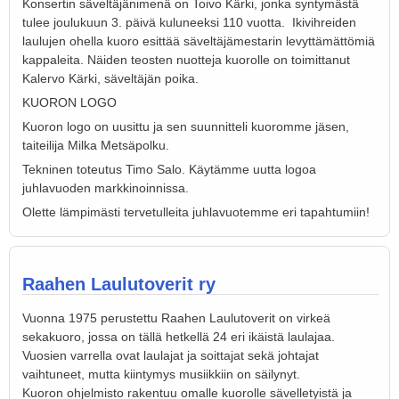
Konsertin säveltäjänimenä on Toivo Kärki, jonka syntymästä
tulee joulukuun 3. päivä kuluneeksi 110 vuotta. Ikivihreiden
laulujen ohella kuoro esittää säveltäjämestarin levyttämättömiä
kappaleita. Näiden teosten nuotteja kuorolle on toimittanut
Kalervo Kärki, säveltäjän poika.
KUORON LOGO
Kuoron logo on uusittu ja sen suunnitteli kuoromme jäsen,
taiteilija Milka Metsäpolku.
Tekninen toteutus Timo Salo. Käytämme uutta logoa
juhlavuoden markkinoinnissa.
Olette lämpimästi tervetulleita juhlavuotemme eri tapahtumiin!
Raahen Laulutoverit ry
Vuonna 1975 perustettu Raahen Laulutoverit on virkeä
sekakuoro, jossa on tällä hetkellä 24 eri ikäistä laulajaa.
Vuosien varrella ovat laulajat ja soittajat sekä johtajat
vaihtuneet, mutta kiintymys musiikkiin on säilynyt.
Kuoron ohjelmisto rakentuu omalle kuorolle sävelletyistä ja