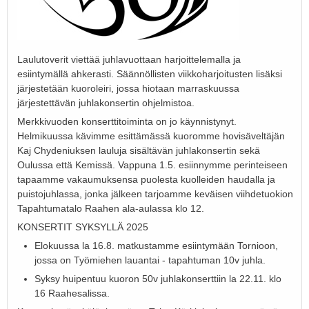
Laulutoverit viettää juhlavuottaan harjoittelemalla ja
esiintymällä ahkerasti. Säännöllisten viikkoharjoitusten lisäksi
järjestetään kuoroleiri, jossa hiotaan marraskuussa
järjestettävän juhlakonsertin ohjelmistoa.
Merkkivuoden konserttitoiminta on jo käynnistynyt.
Helmikuussa kävimme esittämässä kuoromme hovisäveltäjän
Kaj Chydeniuksen lauluja sisältävän juhlakonsertin sekä
Oulussa että Kemissä. Vappuna 1.5. esiinnymme perinteiseen
tapaamme vakaumuksensa puolesta kuolleiden haudalla ja
puistojuhlassa, jonka jälkeen tarjoamme keväisen viihdetuokion
Tapahtumatalo Raahen ala-aulassa klo 12.
KONSERTIT SYKSYLLÄ 2025
Elokuussa la 16.8. matkustamme esiintymään Tornioon,
jossa on Työmiehen lauantai - tapahtuman 10v juhla.
Syksy huipentuu kuoron 50v juhlakonserttiin la 22.11. klo
16 Raahesalissa.