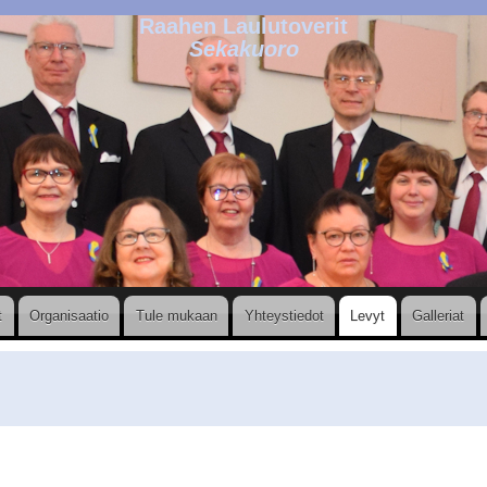
Raahen Laulutoverit
Sekakuoro
t
Organisaatio
Tule mukaan
Yhteystiedot
Levyt
Galleriat