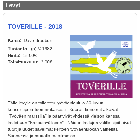
Levyt
TOVERILLE - 2018
Kansi
Dave Bradburn
Tuotanto
(p) © 1982
Hinta
15.00€
Toimituskulut
2.00€
Tälle levylle on talletettu työväenlauluja 80-luvun
konserttiperinteen mukaisesti. Kuoron konsertit alkoivat
"Työväen marssilla" ja päättyivät yhdessä yleisön kanssa
laulettuun "Kansainväliseen". Näiden laulujen välille sijoittuivat
tutut ja uudet sävelmät kertoen työväenluokan vaiheista
Suomessa ja muualla maailmassa.