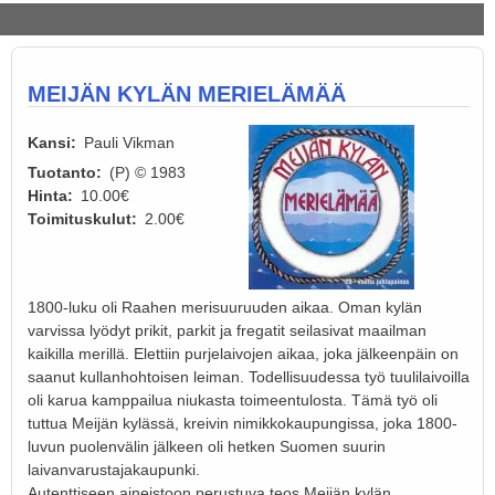
MEIJÄN KYLÄN MERIELÄMÄÄ
Kansi
Pauli Vikman
Tuotanto
(P) © 1983
Hinta
10.00€
Toimituskulut
2.00€
1800-luku oli Raahen merisuuruuden aikaa. Oman kylän
varvissa lyödyt prikit, parkit ja fregatit seilasivat maailman
kaikilla merillä. Elettiin purjelaivojen aikaa, joka jälkeenpäin on
saanut kullanhohtoisen leiman. Todellisuudessa työ tuulilaivoilla
oli karua kamppailua niukasta toimeentulosta. Tämä työ oli
tuttua Meijän kylässä, kreivin nimikkokaupungissa, joka 1800-
luvun puolenvälin jälkeen oli hetken Suomen suurin
laivanvarustajakaupunki.
Autenttiseen aineistoon perustuva teos Meijän kylän