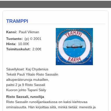
TRAMPPI
Kansi
Pauli Vikman
Tuotanto
(p) © 2001
Hinta
10.00€
Toimituskulut
2.00€
Sävellykset: Kaj Chydenius
Tekstit Pauli Ylitalo Risto Sassalin
alkuperäisrunoja mukaillen,
paitsi 2 ja 9 Risto Sassali
Kuoron johto Tapani Säily
Risto Sassali, runoilija
Risto Sassalin runoilijanlaadussa on kaksi kiehtovaa
ominaisuutta. Hän kirjoittaa siitä, minkä tietää: merestä ja