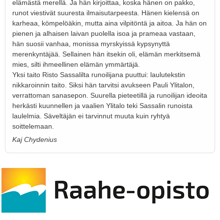
elämästä merellä. Ja hän kirjoittaa, koska hänen on pakko,
runot viestivät suuresta ilmaisutarpeesta. Hänen kielensä on
karheaa, kömpelöäkin, mutta aina vilpitöntä ja aitoa. Ja hän on
pienen ja alhaisen laivan puolella isoa ja prameaa vastaan,
hän suosii vanhaa, monissa myrskyissä kypsynyttä
merenkyntäjää. Sellainen hän itsekin oli, elämän merkitsemä
mies, silti ihmeellinen elämän ymmärtäjä.
Yksi taito Risto Sassalilta runoilijana puuttui: laulutekstin
nikkaroinnin taito. Siksi hän tarvitsi avukseen Pauli Ylitalon,
verrattoman sanasepon. Suurella pieteetillä ja runoilijan ideoita
herkästi kuunnellen ja vaalien Ylitalo teki Sassalin runoista
laulelmia. Säveltäjän ei tarvinnut muuta kuin ryhtyä
soittelemaan.
Kaj Chydenius