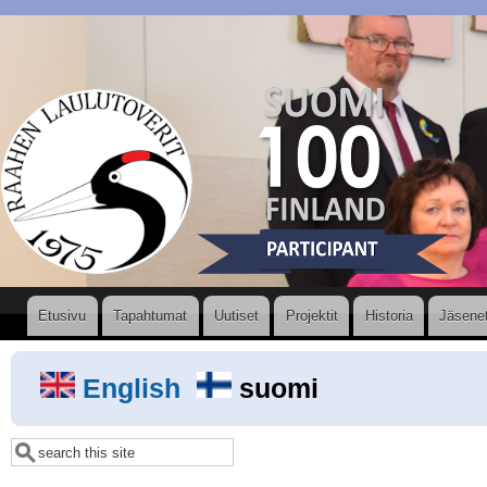
Hyppää
pääsisältöön
Valikko
Etusivu
Tapahtumat
Uutiset
Projektit
Historia
Jäsene
English
suomi
Etsi