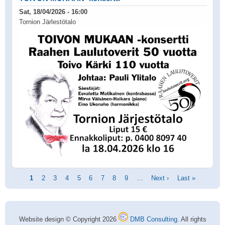
Sat, 18/04/2026 - 16:00
Tornion Järlestötalo
Pagination
Current
1
Page
2
Page
3
Page
4
Page
5
Page
6
Page
7
Page
8
Page
9
…
Next
Next ›
Last
Last »
page
page
page
Website design © Copyright 2026
DMB Consulting
. All rights