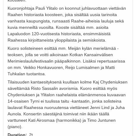
Kuoronjohtaja Pauli Ylitalo on koonnut juhlavuottaan viettävän
Raahen historiasta koosteen, joka sisältää uusia tarinoita
vanhasta kaupungista, runsaasti Raahe-aiheisia lauluja sekä
kuvia menneiltä vuosilta. Kooste sisältää mm. asioita
Lapaluodon 120-vuotisesta historiasta, ensimmäisistä
Raahessa kirjoittaneista ylioppilaista ja semiskoista.
Kuoro solisteineen esittää mm. Meijän kylän merielämää -
teoksen, jolla se voitti aikoinaan Kotkan Kansainvälisen
Merimieslaulufestivaalin pääpalkinnon. Lisäksi repertuaarissa
on mm. Veikko Honkavuoren, Reijo Lumisalmen ja Matti
Tuhkalan tuotantoa.
Tilaisuuden kantaesityksenä kuullaan kolme Kaj Chydeniuksen
säveltämää Risto Sassalin avorismia. Kuoro esittää myös
Chydeniuksen ja Ylitalon raahelaista elämänmenoa kuvaavan
14-osaisen Tyrni ei tuulissa taitu -kantaatin, jonka solisteina
laulavat Raahessa nuoruutensa viettäneet Jenni Lind ja Juha
Aunola. Konsertin säestäjinä toimivat niin ikään täällä
varttuneet Kati Airosmaa (harmonikka) ja Timo Juntunen
(piano).
Duration
2t.