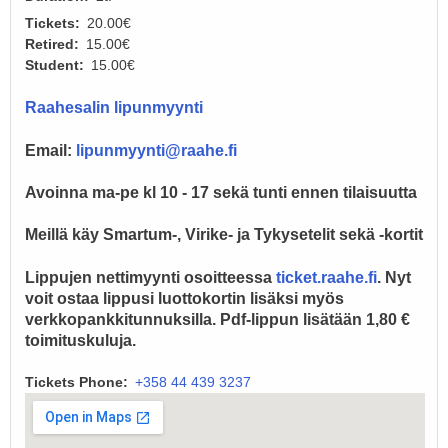
Tickets
20.00€
Retired
15.00€
Student
15.00€
Raahesalin lipunmyynti
Email:
lipunmyynti@raahe.fi
Avoinna ma-pe kl 10 - 17 sekä tunti ennen tilaisuutta
Meillä käy Smartum-, Virike- ja Tykysetelit sekä -kortit
Lippujen nettimyynti osoitteessa
ticket.raahe.fi
. Nyt
voit ostaa lippusi luottokortin lisäksi myös
verkkopankkitunnuksilla. Pdf-lippun lisätään 1,80 €
toimituskuluja.
Tickets Phone
+358 44 439 3237