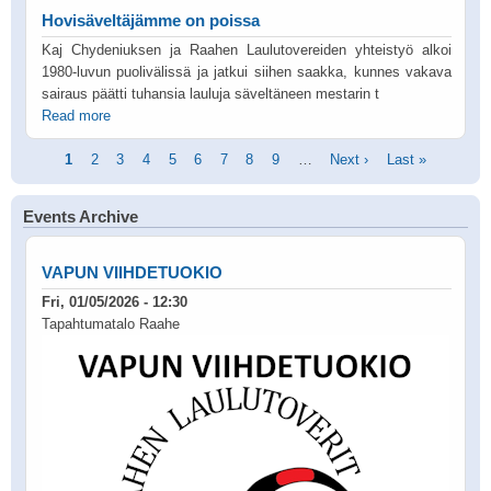
Hovisäveltäjämme on poissa
Kaj Chydeniuksen ja Raahen Laulutovereiden yhteistyö alkoi
1980-luvun puolivälissä ja jatkui siihen saakka, kunnes vakava
sairaus päätti tuhansia lauluja säveltäneen mestarin t
Read more
Pagination
Current
1
Page
2
Page
3
Page
4
Page
5
Page
6
Page
7
Page
8
Page
9
…
Next
Next ›
Last
Last »
page
page
page
Events Archive
VAPUN VIIHDETUOKIO
Fri, 01/05/2026 - 12:30
Tapahtumatalo Raahe