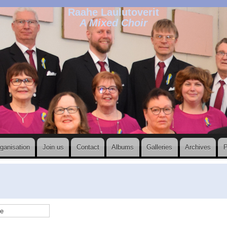
Raahe Laulutoverit
A Mixed Choir
ganisation
Join us
Contact
Albums
Galleries
Archives
P