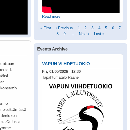
Read more
Pagination
First
« First
Previous
‹ Previous
Page
1
Page
2
Page
3
Current
4
Page
5
Page
6
Page
7
page
page
Page
8
Page
9
…
Next
Next ›
Last
Last »
page
page
page
Events Archive
VAPUN VIIHDETUOKIO
vuottaan
kerasti.
Fri, 01/05/2026 - 12:30
säksi
Tapahtumatalo Raahe
aan
akonsertin
on jo
me esittämässä
ydeniuksen
sekä Oulussa
nnymme