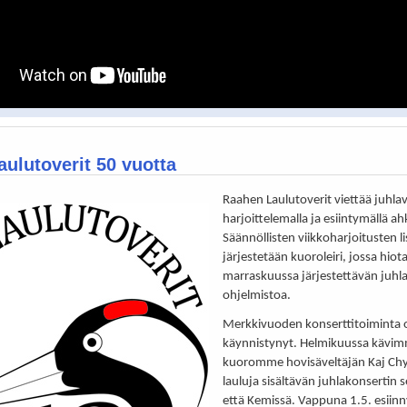
ulutoverit 50 vuotta
Raahen Laulutoverit viettää juhla
harjoittelemalla ja esiintymällä ah
Säännöllisten viikkoharjoitusten li
järjestetään kuoroleiri, jossa hiot
marraskuussa järjestettävän juhl
ohjelmistoa.
Merkkivuoden konserttitoiminta 
käynnistynyt. Helmikuussa kävim
kuoromme hovisäveltäjän Kaj Ch
lauluja sisältävän juhlakonsertin 
että Kemissä. Vappuna 1.5. esii