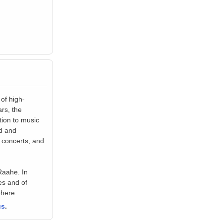
of high-
rs, the
tion to music
ed and
 concerts, and
Raahe. In
es and of
phere.
us
.