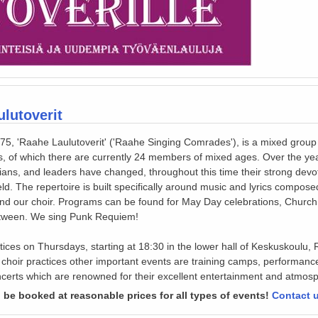
lutoverit
5, 'Raahe Laulutoverit' ('Raahe Singing Comrades'), is a mixed group 
rs, of which there are currently 24 members of mixed ages. Over the yea
ians, and leaders have changed, throughout this time their strong devo
d. The repertoire is built specifically around music and lyrics compos
nd our choir. Programs can be found for May Day celebrations, Church
etween. We sing Punk Requiem!
tices on Thursdays, starting at 18:30 in the lower hall of Keskuskoulu, 
e choir practices other important events are training camps, performanc
certs which are renowned for their excellent entertainment and atmos
 be booked at reasonable prices for all types of events!
Contact 