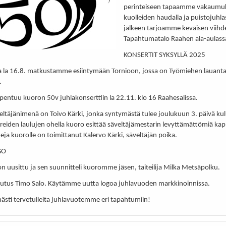
perinteiseen tapaamme vakaumuk
kuolleiden haudalla ja puistojuhla
jälkeen tarjoamme keväisen viih
Tapahtumatalo Raahen ala-aulassa
KONSERTIT SYKSYLLÄ 2025
a la 16.8. matkustamme esiintymään Tornioon, jossa on Työmiehen lauant
.
pentuu kuoron 50v juhlakonserttiin la 22.11. klo 16 Raahesalissa.
eltäjänimenä on Toivo Kärki, jonka syntymästä tulee joulukuun 3. päivä ku
hreiden laulujen ohella kuoro esittää säveltäjämestarin levyttämättömiä kap
eja kuorolle on toimittanut Kalervo Kärki, säveltäjän poika.
GO
n uusittu ja sen suunnitteli kuoromme jäsen, taiteilija Milka Metsäpolku.
eutus Timo Salo. Käytämme uutta logoa juhlavuoden markkinoinnissa.
ästi tervetulleita juhlavuotemme eri tapahtumiin!