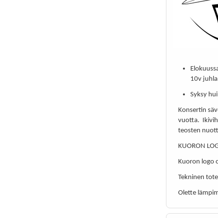
Elokuuss
10v juhla
Syksy hui
Konsertin säv
vuotta. Ikivi
teosten nuott
KUORON LO
Kuoron logo o
Tekninen tot
Olette lämpim