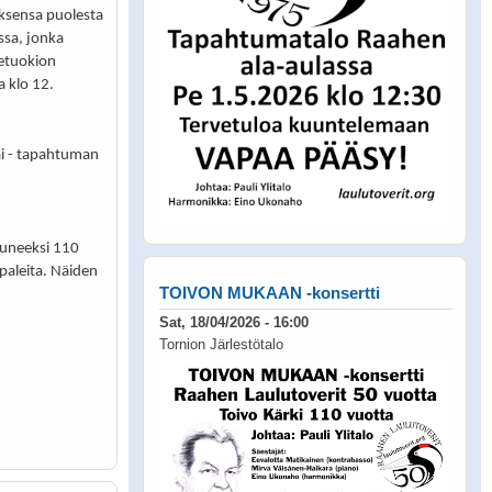
sensa puolesta
ssa, jonka
detuokion
 klo 12.
ai - tapahtuman
luneeksi 110
paleita. Näiden
TOIVON MUKAAN -konsertti
Sat, 18/04/2026 - 16:00
Tornion Järlestötalo