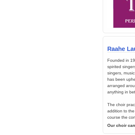
Raahe Lau
Founded in 197
spirited singe
singers, music
has been uphel
arranged arou
anything in b
The choir prac
addition to th
course the con
Our choir can