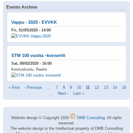
Events Archive
Vappu - 2020 - EVVKK
Fri, 01/05/2020 - 14:00
STM 100 vuotta –konsertti
Sat, 08/02/2020 - 16:00
Keskuskoulu, Raahe
Pagination
First
« First
Previous
‹ Previous
…
Page
7
Page
8
Page
9
Page
10
Current
11
Page
12
Page
13
Page
14
Page
15
page
page
…
Next
Next ›
Last
Last »
page
page
page
Website design © Copyright 2026
DMB Consulting
. All rights
reserved.
The website design is the Intellectual property of DMB Consulting