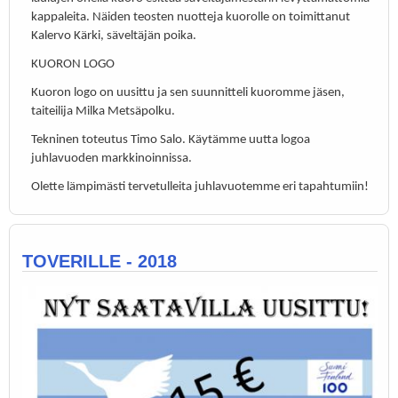
kappaleita. Näiden teosten nuotteja kuorolle on toimittanut
Kalervo Kärki, säveltäjän poika.
KUORON LOGO
Kuoron logo on uusittu ja sen suunnitteli kuoromme jäsen,
taiteilija Milka Metsäpolku.
Tekninen toteutus Timo Salo. Käytämme uutta logoa
juhlavuoden markkinoinnissa.
Olette lämpimästi tervetulleita juhlavuotemme eri tapahtumiin!
TOVERILLE - 2018