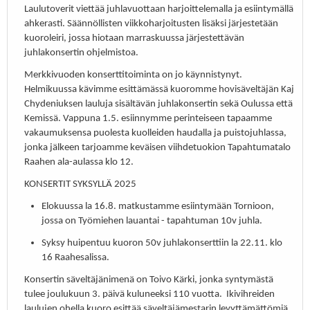
Laulutoverit viettää juhlavuottaan harjoittelemalla ja esiintymällä
ahkerasti. Säännöllisten viikkoharjoitusten lisäksi järjestetään
kuoroleiri, jossa hiotaan marraskuussa järjestettävän
juhlakonsertin ohjelmistoa.
Merkkivuoden konserttitoiminta on jo käynnistynyt.
Helmikuussa kävimme esittämässä kuoromme hovisäveltäjän Kaj
Chydeniuksen lauluja sisältävän juhlakonsertin sekä Oulussa että
Kemissä. Vappuna 1.5. esiinnymme perinteiseen tapaamme
vakaumuksensa puolesta kuolleiden haudalla ja puistojuhlassa,
jonka jälkeen tarjoamme keväisen viihdetuokion Tapahtumatalo
Raahen ala-aulassa klo 12.
KONSERTIT SYKSYLLÄ 2025
Elokuussa la 16.8. matkustamme esiintymään Tornioon,
jossa on Työmiehen lauantai - tapahtuman 10v juhla.
Syksy huipentuu kuoron 50v juhlakonserttiin la 22.11. klo
16 Raahesalissa.
Konsertin säveltäjänimenä on Toivo Kärki, jonka syntymästä
tulee joulukuun 3. päivä kuluneeksi 110 vuotta. Ikivihreiden
laulujen ohella kuoro esittää säveltäjämestarin levyttämättömiä