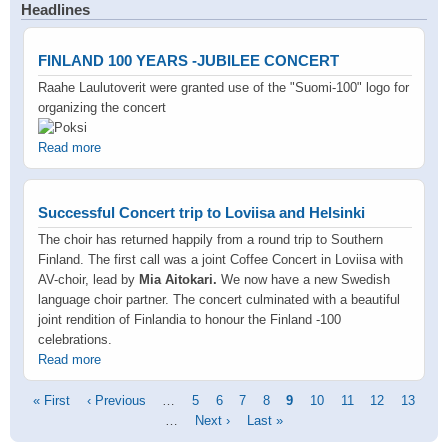
Headlines
FINLAND 100 YEARS -JUBILEE CONCERT
Raahe Laulutoverit were granted use of the "Suomi-100" logo for
organizing the concert
Read more
Successful Concert trip to Loviisa and Helsinki
The choir has returned happily from a round trip to Southern
Finland. The first call was a joint Coffee Concert in Loviisa with
AV-choir, lead by
Mia Aitokari.
We now have a new Swedish
language choir partner. The concert culminated with a beautiful
joint rendition of Finlandia to honour the Finland -100
celebrations.
Read more
Pagination
First
« First
Previous
‹ Previous
…
Page
5
Page
6
Page
7
Page
8
Current
9
Page
10
Page
11
Page
12
Page
13
page
page
…
Next
Next ›
Last
Last »
page
page
page