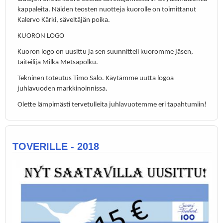
kappaleita. Näiden teosten nuotteja kuorolle on toimittanut
Kalervo Kärki, säveltäjän poika.
KUORON LOGO
Kuoron logo on uusittu ja sen suunnitteli kuoromme jäsen,
taiteilija Milka Metsäpolku.
Tekninen toteutus Timo Salo. Käytämme uutta logoa
juhlavuoden markkinoinnissa.
Olette lämpimästi tervetulleita juhlavuotemme eri tapahtumiin!
TOVERILLE - 2018