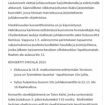
Laulutoverit viettää juhlavuottaan harjoittelemalla ja esiintymällä
ahkerasti. Säännöllisten viikkoharjoitusten lisäksi järjestetään
kuoroleiri, jossa hiotaan marraskuussa järjestettävän
juhlakonsertin ohjelmistoa.
Merkkivuoden konserttitoiminta on jo käynnistynyt.
Helmikuussa kävimme esittämässä kuoromme hovisäveltäjän Kaj
Chydeniuksen lauluja sisältävän juhlakonsertin sekä Oulussa että
Kemissä. Vappuna 1.5. esiinnymme perinteiseen tapaamme
vakaumuksensa puolesta kuolleiden haudalla ja puistojuhlassa,
jonka jälkeen tarjoamme keväisen viihdetuokion Tapahtumatalo
Raahen ala-aulassa klo 12.
KONSERTIT SYKSYLLÄ 2025
Elokuussa la 16.8. matkustamme esiintymään Tornioon,
jossa on Työmiehen lauantai - tapahtuman 10v juhla.
Syksy huipentuu kuoron 50v juhlakonserttiin la 22.11. klo
16 Raahesalissa.
Konsertin säveltäjänimenä on Toivo Kärki, jonka syntymästä
tulee joulukuun 3. päivä kuluneeksi 110 vuotta. Ikivihreiden
laulujen ohella kuoro esittää säveltäjämestarin levyttämättömiä