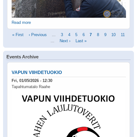
Read more
Pagination
First
« First
Previous
‹ Previous
…
Page
3
Page
4
Page
5
Page
6
Current
7
Page
8
Page
9
Page
10
Page
11
page
page
…
Next
Next ›
Last
Last »
page
page
page
Events Archive
VAPUN VIIHDETUOKIO
Fri, 01/05/2026 - 12:30
Tapahtumatalo Raahe