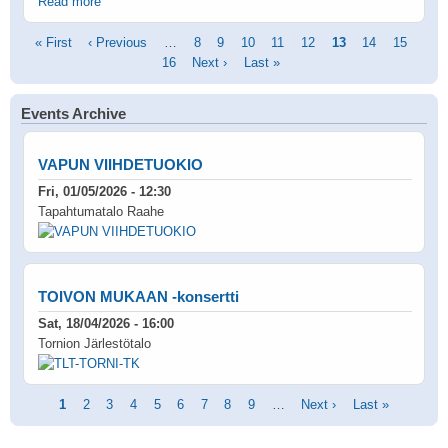
Read more
Pagination
First
« First
Previous
‹ Previous
…
Page
8
Page
9
Page
10
Page
11
Page
12
Current
13
Page
14
Page
15
Pag
page
page
16
Next
Next ›
Last
Last »
page
page
page
Events Archive
VAPUN VIIHDETUOKIO
Fri, 01/05/2026 - 12:30
Tapahtumatalo Raahe
TOIVON MUKAAN -konsertti
Sat, 18/04/2026 - 16:00
Tornion Järlestötalo
Pagination
Current
1
Page
2
Page
3
Page
4
Page
5
Page
6
Page
7
Page
8
Page
9
…
Next
Next ›
Last
Last »
page
page
page