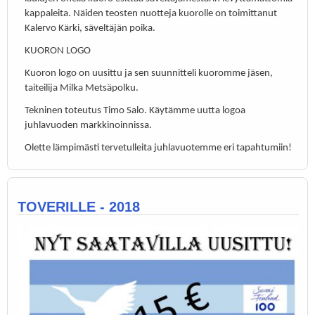
kappaleita. Näiden teosten nuotteja kuorolle on toimittanut
Kalervo Kärki, säveltäjän poika.
KUORON LOGO
Kuoron logo on uusittu ja sen suunnitteli kuoromme jäsen,
taiteilija Milka Metsäpolku.
Tekninen toteutus Timo Salo. Käytämme uutta logoa
juhlavuoden markkinoinnissa.
Olette lämpimästi tervetulleita juhlavuotemme eri tapahtumiin!
TOVERILLE - 2018