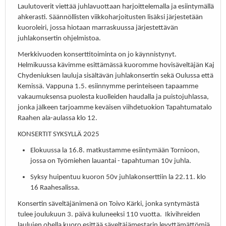
Laulutoverit viettää juhlavuottaan harjoittelemalla ja esiintymällä
ahkerasti. Säännöllisten viikkoharjoitusten lisäksi järjestetään
kuoroleiri, jossa hiotaan marraskuussa järjestettävän
juhlakonsertin ohjelmistoa.
Merkkivuoden konserttitoiminta on jo käynnistynyt.
Helmikuussa kävimme esittämässä kuoromme hovisäveltäjän Kaj
Chydeniuksen lauluja sisältävän juhlakonsertin sekä Oulussa että
Kemissä. Vappuna 1.5. esiinnymme perinteiseen tapaamme
vakaumuksensa puolesta kuolleiden haudalla ja puistojuhlassa,
jonka jälkeen tarjoamme keväisen viihdetuokion Tapahtumatalo
Raahen ala-aulassa klo 12.
KONSERTIT SYKSYLLÄ 2025
Elokuussa la 16.8. matkustamme esiintymään Tornioon,
jossa on Työmiehen lauantai - tapahtuman 10v juhla.
Syksy huipentuu kuoron 50v juhlakonserttiin la 22.11. klo
16 Raahesalissa.
Konsertin säveltäjänimenä on Toivo Kärki, jonka syntymästä
tulee joulukuun 3. päivä kuluneeksi 110 vuotta. Ikivihreiden
laulujen ohella kuoro esittää säveltäjämestarin levyttämättömiä