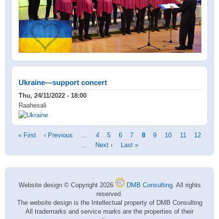
Ukraine—support concert
Thu, 24/11/2022 - 18:00
Raahesali
Pagination
First
« First
Previous
‹ Previous
…
Page
4
Page
5
Page
6
Page
7
Current
8
Page
9
Page
10
Page
11
Page
12
page
page
…
Next
Next ›
Last
Last »
page
page
page
Website design © Copyright 2026
DMB Consulting
. All rights
reserved.
The website design is the Intellectual property of DMB Consulting
All trademarks and service marks are the properties of their