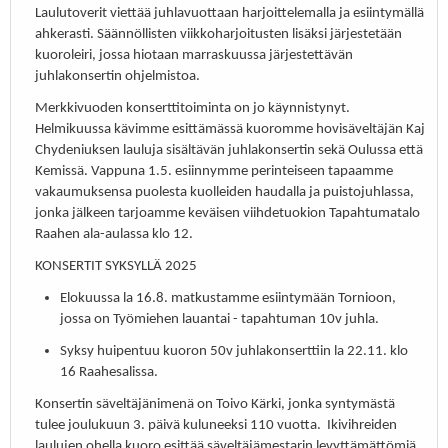
Laulutoverit viettää juhlavuottaan harjoittelemalla ja esiintymällä
ahkerasti. Säännöllisten viikkoharjoitusten lisäksi järjestetään
kuoroleiri, jossa hiotaan marraskuussa järjestettävän
juhlakonsertin ohjelmistoa.
Merkkivuoden konserttitoiminta on jo käynnistynyt.
Helmikuussa kävimme esittämässä kuoromme hovisäveltäjän Kaj
Chydeniuksen lauluja sisältävän juhlakonsertin sekä Oulussa että
Kemissä. Vappuna 1.5. esiinnymme perinteiseen tapaamme
vakaumuksensa puolesta kuolleiden haudalla ja puistojuhlassa,
jonka jälkeen tarjoamme keväisen viihdetuokion Tapahtumatalo
Raahen ala-aulassa klo 12.
KONSERTIT SYKSYLLÄ 2025
Elokuussa la 16.8. matkustamme esiintymään Tornioon,
jossa on Työmiehen lauantai - tapahtuman 10v juhla.
Syksy huipentuu kuoron 50v juhlakonserttiin la 22.11. klo
16 Raahesalissa.
Konsertin säveltäjänimenä on Toivo Kärki, jonka syntymästä
tulee joulukuun 3. päivä kuluneeksi 110 vuotta. Ikivihreiden
laulujen ohella kuoro esittää säveltäjämestarin levyttämättömiä