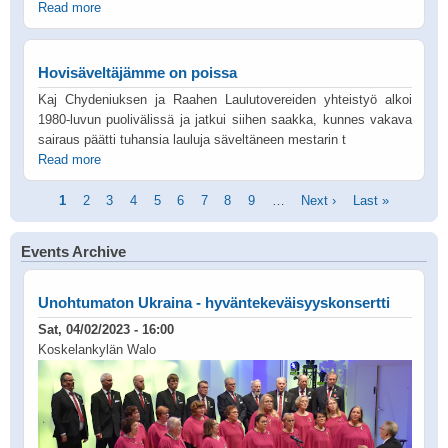
Read more
Hovisäveltäjämme on poissa
Kaj Chydeniuksen ja Raahen Laulutovereiden yhteistyö alkoi
1980-luvun puolivälissä ja jatkui siihen saakka, kunnes vakava
sairaus päätti tuhansia lauluja säveltäneen mestarin t
Read more
Pagination
Current
1
Page
2
Page
3
Page
4
Page
5
Page
6
Page
7
Page
8
Page
9
…
Next
Next ›
Last
Last »
page
page
page
Events Archive
Unohtumaton Ukraina - hyväntekeväisyyskonsertti
Sat, 04/02/2023 - 16:00
Koskelankylän Walo