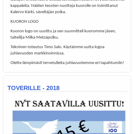
kappaleita. Näiden teosten nuotteja kuorolle on toimittanut
Kalervo Kärki, säveltäjän poika.
KUORON LOGO
Kuoron logo on uusittu ja sen suunnitteli kuoromme jäsen,
taiteilija Milka Metsäpolku.
Tekninen toteutus Timo Salo. Käytämme uutta logoa
juhlavuoden markkinoinnissa.
Olette lämpimästi tervetulleita juhlavuotemme eri tapahtumiin!
TOVERILLE - 2018