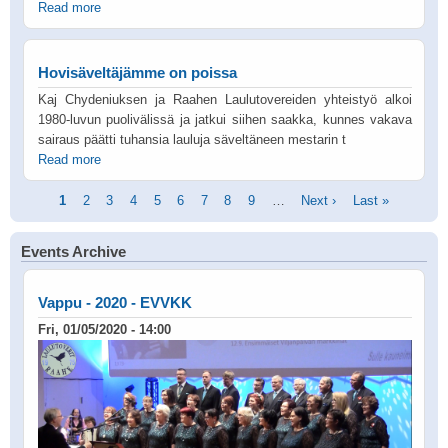
Read more
Hovisäveltäjämme on poissa
Kaj Chydeniuksen ja Raahen Laulutovereiden yhteistyö alkoi
1980-luvun puolivälissä ja jatkui siihen saakka, kunnes vakava
sairaus päätti tuhansia lauluja säveltäneen mestarin t
Read more
Pagination
Current
1
Page
2
Page
3
Page
4
Page
5
Page
6
Page
7
Page
8
Page
9
…
Next
Next ›
Last
Last »
page
page
page
Events Archive
Vappu - 2020 - EVVKK
Fri, 01/05/2020 - 14:00