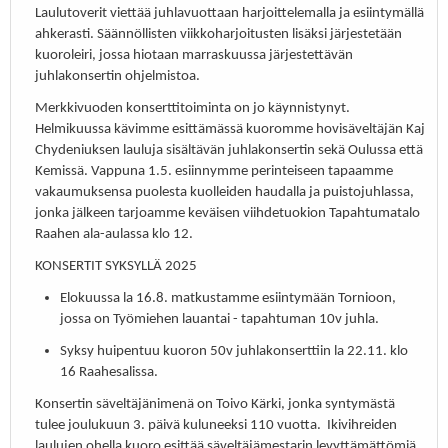
Laulutoverit viettää juhlavuottaan harjoittelemalla ja esiintymällä
ahkerasti. Säännöllisten viikkoharjoitusten lisäksi järjestetään
kuoroleiri, jossa hiotaan marraskuussa järjestettävän
juhlakonsertin ohjelmistoa.
Merkkivuoden konserttitoiminta on jo käynnistynyt.
Helmikuussa kävimme esittämässä kuoromme hovisäveltäjän Kaj
Chydeniuksen lauluja sisältävän juhlakonsertin sekä Oulussa että
Kemissä. Vappuna 1.5. esiinnymme perinteiseen tapaamme
vakaumuksensa puolesta kuolleiden haudalla ja puistojuhlassa,
jonka jälkeen tarjoamme keväisen viihdetuokion Tapahtumatalo
Raahen ala-aulassa klo 12.
KONSERTIT SYKSYLLÄ 2025
Elokuussa la 16.8. matkustamme esiintymään Tornioon,
jossa on Työmiehen lauantai - tapahtuman 10v juhla.
Syksy huipentuu kuoron 50v juhlakonserttiin la 22.11. klo
16 Raahesalissa.
Konsertin säveltäjänimenä on Toivo Kärki, jonka syntymästä
tulee joulukuun 3. päivä kuluneeksi 110 vuotta. Ikivihreiden
laulujen ohella kuoro esittää säveltäjämestarin levyttämättömiä