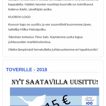
kappaleita. Näiden teosten nuotteja kuorolle on toimittanut
Kalervo Kärki, säveltäjän poika.
KUORON LOGO
Kuoron logo on uusittu ja sen suunnitteli kuoromme jäsen,
taiteilija Milka Metsäpolku.
Tekninen toteutus Timo Salo. Käytämme uutta logoa
juhlavuoden markkinoinnissa.
Olette lämpimästi tervetulleita juhlavuotemme eri tapahtumiin!
TOVERILLE - 2018