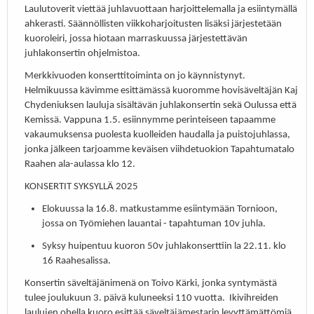
Laulutoverit viettää juhlavuottaan harjoittelemalla ja esiintymällä
ahkerasti. Säännöllisten viikkoharjoitusten lisäksi järjestetään
kuoroleiri, jossa hiotaan marraskuussa järjestettävän
juhlakonsertin ohjelmistoa.
Merkkivuoden konserttitoiminta on jo käynnistynyt.
Helmikuussa kävimme esittämässä kuoromme hovisäveltäjän Kaj
Chydeniuksen lauluja sisältävän juhlakonsertin sekä Oulussa että
Kemissä. Vappuna 1.5. esiinnymme perinteiseen tapaamme
vakaumuksensa puolesta kuolleiden haudalla ja puistojuhlassa,
jonka jälkeen tarjoamme keväisen viihdetuokion Tapahtumatalo
Raahen ala-aulassa klo 12.
KONSERTIT SYKSYLLÄ 2025
Elokuussa la 16.8. matkustamme esiintymään Tornioon,
jossa on Työmiehen lauantai - tapahtuman 10v juhla.
Syksy huipentuu kuoron 50v juhlakonserttiin la 22.11. klo
16 Raahesalissa.
Konsertin säveltäjänimenä on Toivo Kärki, jonka syntymästä
tulee joulukuun 3. päivä kuluneeksi 110 vuotta. Ikivihreiden
laulujen ohella kuoro esittää säveltäjämestarin levyttämättömiä