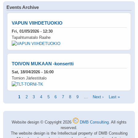
Events Archive
VAPUN VIIHDETUOKIO
Fri, 01/05/2026 - 12:30
Tapahtumatalo Raahe
TOIVON MUKAAN -konsertti
Sat, 18/04/2026 - 16:00
Tornion Järlestötalo
Pagination
Current
1
Page
2
Page
3
Page
4
Page
5
Page
6
Page
7
Page
8
Page
9
…
Next
Next ›
Last
Last »
page
page
page
Website design © Copyright 2026
DMB Consulting
. All rights
reserved.
The website design is the Intellectual property of DMB Consulting