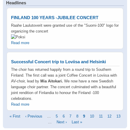
Headlines
FINLAND 100 YEARS -JUBILEE CONCERT
Raahe Laulutoverit were granted use of the "Suomi-100" logo for
organizing the concert
Read more
Successful Concert trip to Loviisa and Helsinki
The choir has returned happily from a round trip to Southern
Finland. The first call was a joint Coffee Concert in Loviisa with
AV-choir, lead by
Mia Aitokari.
We now have a new Swedish
language choir partner. The concert culminated with a beautiful
joint rendition of Finlandia to honour the Finland -100
celebrations.
Read more
Pagination
First
« First
Previous
‹ Previous
…
Page
5
Page
6
Page
7
Page
8
Current
9
Page
10
Page
11
Page
12
Page
13
page
page
…
Next
Next ›
Last
Last »
page
page
page