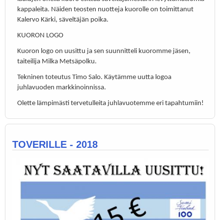
kappaleita. Näiden teosten nuotteja kuorolle on toimittanut
Kalervo Kärki, säveltäjän poika.
KUORON LOGO
Kuoron logo on uusittu ja sen suunnitteli kuoromme jäsen,
taiteilija Milka Metsäpolku.
Tekninen toteutus Timo Salo. Käytämme uutta logoa
juhlavuoden markkinoinnissa.
Olette lämpimästi tervetulleita juhlavuotemme eri tapahtumiin!
TOVERILLE - 2018