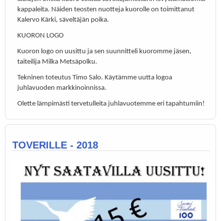
kappaleita. Näiden teosten nuotteja kuorolle on toimittanut
Kalervo Kärki, säveltäjän poika.
KUORON LOGO
Kuoron logo on uusittu ja sen suunnitteli kuoromme jäsen,
taiteilija Milka Metsäpolku.
Tekninen toteutus Timo Salo. Käytämme uutta logoa
juhlavuoden markkinoinnissa.
Olette lämpimästi tervetulleita juhlavuotemme eri tapahtumiin!
TOVERILLE - 2018