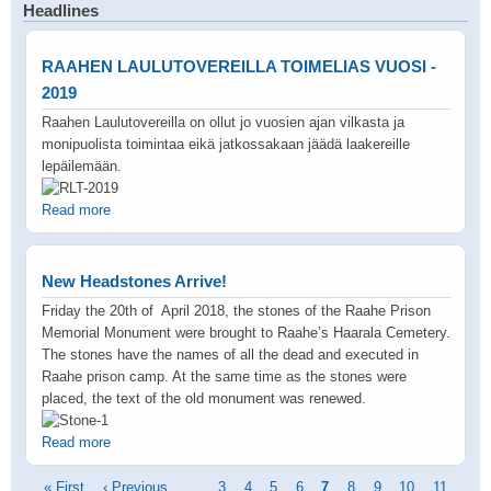
Headlines
RAAHEN LAULUTOVEREILLA TOIMELIAS VUOSI -
2019
Raahen Laulutovereilla on ollut jo vuosien ajan vilkasta ja
monipuolista toimintaa eikä jatkossakaan jäädä laakereille
lepäilemään.
Read more
New Headstones Arrive!
Friday the 20th of April 2018, the stones of the Raahe Prison
Memorial Monument were brought to Raahe’s Haarala Cemetery.
The stones have the names of all the dead and executed in
Raahe prison camp. At the same time as the stones were
placed, the text of the old monument was renewed.
Read more
Pagination
First
« First
Previous
‹ Previous
…
Page
3
Page
4
Page
5
Page
6
Current
7
Page
8
Page
9
Page
10
Page
11