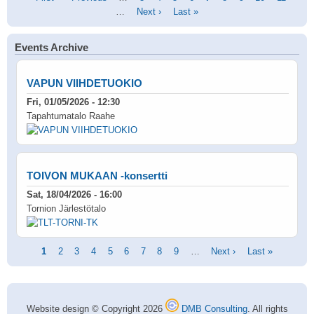
page
page
…
Next
Next ›
Last
Last »
page
page
page
Events Archive
VAPUN VIIHDETUOKIO
Fri, 01/05/2026 - 12:30
Tapahtumatalo Raahe
TOIVON MUKAAN -konsertti
Sat, 18/04/2026 - 16:00
Tornion Järlestötalo
Pagination
Current
1
Page
2
Page
3
Page
4
Page
5
Page
6
Page
7
Page
8
Page
9
…
Next
Next ›
Last
Last »
page
page
page
Website design © Copyright 2026
DMB Consulting
. All rights