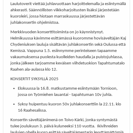
Laulutoverit viettää juhlavuottaan harjoittelemalla ja esiintymällä
ahkerasti. Säännöllisten viikkoharjoitusten lisäksi järjestetään
kuoroleiri, jossa hiotaan marraskuussa järjestettävän
juhlakonsertin ohjelmistoa.
Merkkivuoden konserttitoiminta on jo käynnistynyt.
Helmikuussa kävimme esittämässä kuoromme hovisäveltäjän Kaj
Chydeniuksen lauluja sisältävän juhlakonsertin sekä Oulussa että
Kemissä. Vappuna 1.5. esiinnymme perinteiseen tapaamme
vakaumuksensa puolesta kuolleiden haudalla ja puistojuhlassa,
jonka jälkeen tarjoamme keväisen viihdetuokion Tapahtumatalo
Raahen ala-aulassa klo 12.
KONSERTIT SYKSYLLÄ 2025
Elokuussa la 16.8. matkustamme esiintymään Tornioon,
jossa on Työmiehen lauantai - tapahtuman 10v juhla.
Syksy huipentuu kuoron 50v juhlakonserttiin la 22.11. klo
16 Raahesalissa.
Konsertin säveltäjänimenä on Toivo Kärki, jonka syntymästä
tulee joulukuun 3. päivä kuluneeksi 110 vuotta. Ikivihreiden
laulujen ohella kuoro esittää säveltäjämestarin levyttämättömiä