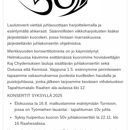
Laulutoverit viettää juhlavuottaan harjoittelemalla ja
esiintymällä ahkerasti. Säännöllisten viikkoharjoitusten lisäksi
järjestetään kuoroleiri, jossa hiotaan marraskuussa
järjestettävän juhlakonsertin ohjelmistoa.
Merkkivuoden konserttitoiminta on jo käynnistynyt.
Helmikuussa kävimme esittämässä kuoromme hovisäveltäjän
Kaj Chydeniuksen lauluja sisältävän juhlakonsertin sekä
Oulussa että Kemissä. Vappuna 1.5. esiinnymme perinteiseen
tapaamme vakaumuksensa puolesta kuolleiden haudalla ja
puistojuhlassa, jonka jälkeen tarjoamme keväisen viihdetuokion
Tapahtumatalo Raahen ala-aulassa klo 12.
KONSERTIT SYKSYLLÄ 2025
Elokuussa la 16.8. matkustamme esiintymään Tornioon,
jossa on Työmiehen lauantai - tapahtuman 10v juhla.
Syksy huipentuu kuoron 50v juhlakonserttiin la 22.11. klo
16 Raahesalissa.