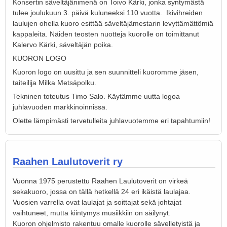
Konsertin säveltäjänimenä on Toivo Kärki, jonka syntymästä
tulee joulukuun 3. päivä kuluneeksi 110 vuotta. Ikivihreiden
laulujen ohella kuoro esittää säveltäjämestarin levyttämättömiä
kappaleita. Näiden teosten nuotteja kuorolle on toimittanut
Kalervo Kärki, säveltäjän poika.
KUORON LOGO
Kuoron logo on uusittu ja sen suunnitteli kuoromme jäsen,
taiteilija Milka Metsäpolku.
Tekninen toteutus Timo Salo. Käytämme uutta logoa
juhlavuoden markkinoinnissa.
Olette lämpimästi tervetulleita juhlavuotemme eri tapahtumiin!
Raahen Laulutoverit ry
Vuonna 1975 perustettu Raahen Laulutoverit on virkeä
sekakuoro, jossa on tällä hetkellä 24 eri ikäistä laulajaa.
Vuosien varrella ovat laulajat ja soittajat sekä johtajat
vaihtuneet, mutta kiintymys musiikkiin on säilynyt.
Kuoron ohjelmisto rakentuu omalle kuorolle sävelletyistä ja