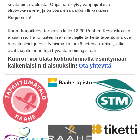
sovitetuista lauluista. Ohjelmaa löytyy vappujuhlasta
kirkkokonserttiin, ja kaikkea siltä väliltä rillumareistä
Requiemiin!
Kuoro harjoittelee torstaisin kello 18.30 Raahen Keskuskoulun
alasalissa. Harjoitusten lisäksi laulajille tärkeitä tapahtumia ovat
harjoitusleirit ja esiintymismatkat sekä tietenkin keikat, jotka
ovat laajalti tunnettuja hyvästä meiningistään.
Kuoron voi tilata kohtuuhinnalla esiintymään
kaikenlaisiin tilaisuuksiin!
Ota yhteyttä
.