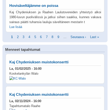
Hovisäveltäjämme on poissa
Kaj Chydeniuksen ja Raahen Laulutovereiden yhteistyö alkoi
1980-luvun puolivälissä ja jatkui siihen saakka, kunnes vakava
sairaus päätti tuhansia lauluja säveltäneen mestarin t
Lue lisää
Sivutus
Tämänhetkinen
1
Sivu
2
Sivu
3
Sivu
4
Sivu
5
Sivu
6
Sivu
7
Sivu
8
Sivu
9
…
Seuraava
Seuraava ›
Viimeinen
Last »
sivu
sivu
sivu
Menneet tapahtumat
Kaj Chydeniuksen muistokonsertti
La, 01/02/2025 - 16:00
Koskelankylän Walo
Kaj Chydeniuksen muistokonsertti
La, 02/11/2024 - 16:00
Tapahtumatalo Raahe