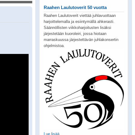
Raahen Laulutoverit 50 vuotta
Raahen Laulutoverit viettää juhlavuottaan
harjoittelemalla ja esiintymällä ahkerasti.
Säännöllisten viikkoharjoitusten lisäksi
järjestetään kuoroleiri, jossa hiotaan
marraskuussa järjestettävän juhlakonsertin
ohjelmistoa.
Lue lisää