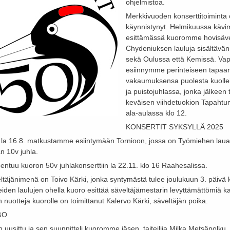
ohjelmistoa.
Merkkivuoden konserttitoiminta 
käynnistynyt. Helmikuussa käv
esittämässä kuoromme hovisäve
Chydeniuksen lauluja sisältävän
sekä Oulussa että Kemissä. Va
esiinnymme perinteiseen tapa
vakaumuksensa puolesta kuolle
ja puistojuhlassa, jonka jälkee
keväisen viihdetuokion Tapaht
ala-aulassa klo 12.
KONSERTIT SYKSYLLÄ 2025
la 16.8. matkustamme esiintymään Tornioon, jossa on Työmiehen lauan
n 10v juhla.
entuu kuoron 50v juhlakonserttiin la 22.11. klo 16 Raahesalissa.
ltäjänimenä on Toivo Kärki, jonka syntymästä tulee joulukuun 3. päivä 
reiden laulujen ohella kuoro esittää säveltäjämestarin levyttämättömiä k
 nuotteja kuorolle on toimittanut Kalervo Kärki, säveltäjän poika.
GO
 uusittu ja sen suunnitteli kuoromme jäsen, taiteilija Milka Metsäpolku.