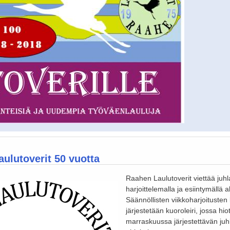
ulutoverit 50 vuotta
Raahen Laulutoverit viettää juh
harjoittelemalla ja esiintymällä a
Säännöllisten viikkoharjoitusten 
järjestetään kuoroleiri, jossa hi
marraskuussa järjestettävän juh