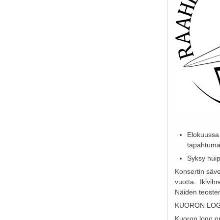
Elokuussa 
tapahtuma
Syksy huip
Konsertin säve
vuotta. Ikivih
Näiden teosten
KUORON LO
Kuoron logo on