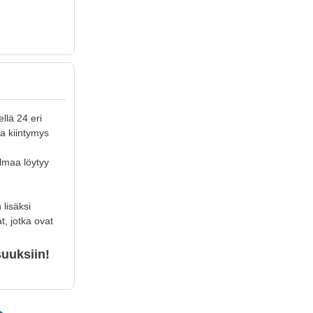
llä 24 eri
ta kiintymys
elmaa löytyy
 lisäksi
t, jotka ovat
suuksiin!