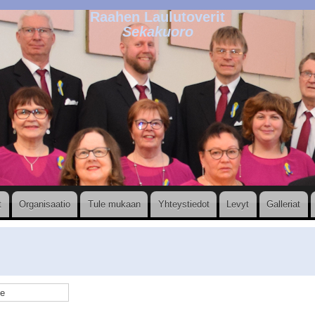
Raahen Laulutoverit
Sekakuoro
t
Organisaatio
Tule mukaan
Yhteystiedot
Levyt
Galleriat