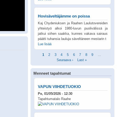
Hovisäveltäjämme on poissa
Kaj Chydeniuksen ja Raahen Laulutovereiden
yhteistyö alkoi 1980-luvun puolivälissä ja
jatkui siihen saakka, kunnes vakava sairaus
päätti tuhansia lauluja säveltäneen mestarin t
Lue lisää
Sivutus
Tämänhetkinen
1
Sivu
2
Sivu
3
Sivu
4
Sivu
5
Sivu
6
Sivu
7
Sivu
8
Sivu
9
…
Seuraav
sivu
Seuraava ›
Viimeinen
Last »
sivu
sivu
Menneet tapahtumat
VAPUN VIIHDETUOKIO
Pe, 01/05/2026 - 12:30
Tapahtumatalo Raahe