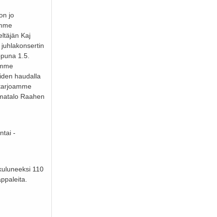
on jo
imme
ltäjän Kaj
 juhlakonsertin
ppuna 1.5.
amme
iden haudalla
n tarjoamme
umatalo Raahen
tai -
kuluneeksi 110
appaleita.