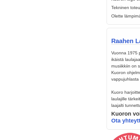
Tekninen tote
Olette lämpimä
Raahen La
Vuonna 1975 pe
ikäistä laulaja
musiikkiin on s
Kuoron ohjelmi
vappujuhlasta k
Kuoro harjoitt
laulajille tärk
laajalti tunnet
Kuoron voi
Ota yhteyt