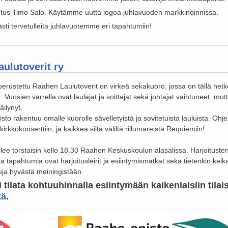
utus Timo Salo. Käytämme uutta logoa juhlavuoden markkinoinnissa.
sti tervetulleita juhlavuotemme eri tapahtumiin!
ulutoverit ry
rustettu Raahen Laulutoverit on virkeä sekakuoro, jossa on tällä hetke
a. Vuosien varrella ovat laulajat ja soittajat sekä johtajat vaihtuneet, mut
äilynyt.
sto rakentuu omalle kuorolle sävelletyistä ja sovitetuista lauluista. Ohj
irkkokonserttiin, ja kaikkea siltä väliltä rillumareistä Requiemiin!
elee torstaisin kello 18.30 Raahen Keskuskoulun alasalissa. Harjoitusten
eitä tapahtumia ovat harjoitusleirit ja esiintymismatkat sekä tietenkin keika
tuja hyvästä meiningistään.
 tilata kohtuuhinnalla esiintymään kaikenlaisiin tilai
tä
.