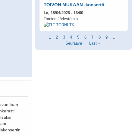
TOIVON MUKAAN -konsertti
La, 18/04/2026 - 16:00
Tornion Järlestötalo
Sivutus
Tämänhetkinen
1
Sivu
2
Sivu
3
Sivu
4
Sivu
5
Sivu
6
Sivu
7
Sivu
8
Sivu
9
…
Seuraav
sivu
Seuraava ›
Viimeinen
Last »
sivu
sivu
lavuottaan
hkerasti.
lisäksi
otaan
lakonsertin