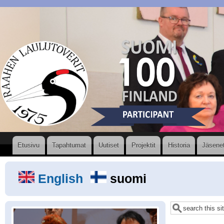
Hyppää
pääsisältöön
Valikko
Etusivu
Tapahtumat
Uutiset
Projektit
Historia
Jäsene
English
suomi
Etsi