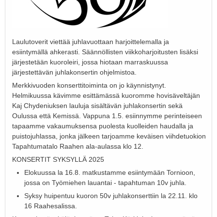
Laulutoverit viettää juhlavuottaan harjoittelemalla ja
esiintymällä ahkerasti. Säännöllisten viikkoharjoitusten lisäksi
järjestetään kuoroleiri, jossa hiotaan marraskuussa
järjestettävän juhlakonsertin ohjelmistoa.
Merkkivuoden konserttitoiminta on jo käynnistynyt.
Helmikuussa kävimme esittämässä kuoromme hovisäveltäjän
Kaj Chydeniuksen lauluja sisältävän juhlakonsertin sekä
Oulussa että Kemissä. Vappuna 1.5. esiinnymme perinteiseen
tapaamme vakaumuksensa puolesta kuolleiden haudalla ja
puistojuhlassa, jonka jälkeen tarjoamme keväisen viihdetuokion
Tapahtumatalo Raahen ala-aulassa klo 12.
KONSERTIT SYKSYLLÄ 2025
Elokuussa la 16.8. matkustamme esiintymään Tornioon,
jossa on Työmiehen lauantai - tapahtuman 10v juhla.
Syksy huipentuu kuoron 50v juhlakonserttiin la 22.11. klo
16 Raahesalissa.