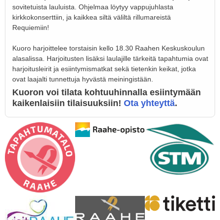
sovitetuista lauluista. Ohjelmaa löytyy vappujuhlasta
kirkkokonserttiin, ja kaikkea siltä väliltä rillumareistä
Requiemiin!
Kuoro harjoittelee torstaisin kello 18.30 Raahen Keskuskoulun
alasalissa. Harjoitusten lisäksi laulajille tärkeitä tapahtumia ovat
harjoitusleirit ja esiintymismatkat sekä tietenkin keikat, jotka
ovat laajalti tunnettuja hyvästä meiningistään.
Kuoron voi tilata kohtuuhinnalla esiintymään
kaikenlaisiin tilaisuuksiin!
Ota yhteyttä
.