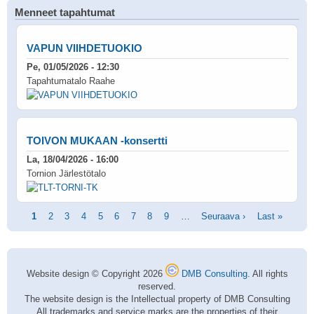
Menneet tapahtumat
VAPUN VIIHDETUOKIO
Pe, 01/05/2026 - 12:30
Tapahtumatalo Raahe
TOIVON MUKAAN -konsertti
La, 18/04/2026 - 16:00
Tornion Järlestötalo
Sivutus
Tämänhetkinen
1
Sivu
2
Sivu
3
Sivu
4
Sivu
5
Sivu
6
Sivu
7
Sivu
8
Sivu
9
…
Seuraava
Seuraava ›
Viimeinen
Last »
sivu
sivu
sivu
Website design © Copyright 2026
DMB Consulting
. All rights
reserved.
The website design is the Intellectual property of DMB Consulting
All trademarks and service marks are the properties of their