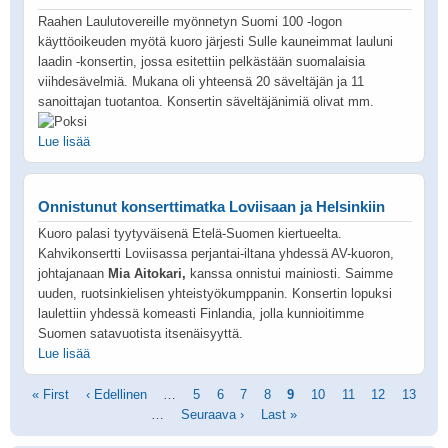
Raahen Laulutovereille myönnetyn Suomi 100 -logon
käyttöoikeuden myötä kuoro järjesti Sulle kauneimmat lauluni
laadin -konsertin, jossa esitettiin pelkästään suomalaisia
viihdesävelmiä. Mukana oli yhteensä 20 säveltäjän ja 11
sanoittajan tuotantoa. Konsertin säveltäjänimiä olivat mm.
Lue lisää
Onnistunut konserttimatka Loviisaan ja Helsinkiin
Kuoro palasi tyytyväisenä Etelä-Suomen kiertueelta.
Kahvikonsertti Loviisassa perjantai-iltana yhdessä AV-kuoron,
johtajanaan
Mia Aitokari,
kanssa onnistui mainiosti. Saimme
uuden, ruotsinkielisen yhteistyökumppanin. Konsertin lopuksi
laulettiin yhdessä komeasti Finlandia, jolla kunnioitimme
Suomen satavuotista itsenäisyyttä.
Lue lisää
Sivutus
Ensimmäinen
« First
Edellinen
‹ Edellinen
…
Sivu
5
Sivu
6
Sivu
7
Sivu
8
Tämänhetkinen
9
Sivu
10
Sivu
11
Sivu
12
Sivu
13
sivu
sivu
…
Seuraava
Seuraava ›
Viimeinen
Last »
sivu
sivu
sivu