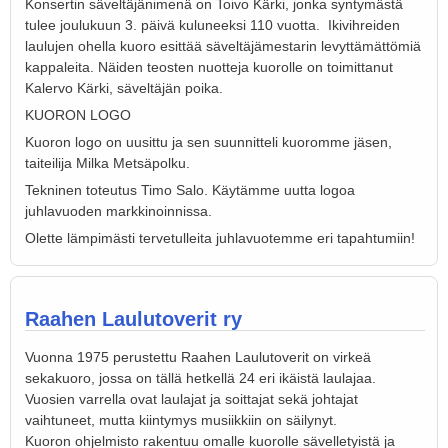
Konsertin säveltäjänimenä on Toivo Kärki, jonka syntymästä
tulee joulukuun 3. päivä kuluneeksi 110 vuotta. Ikivihreiden
laulujen ohella kuoro esittää säveltäjämestarin levyttämättömiä
kappaleita. Näiden teosten nuotteja kuorolle on toimittanut
Kalervo Kärki, säveltäjän poika.
KUORON LOGO
Kuoron logo on uusittu ja sen suunnitteli kuoromme jäsen,
taiteilija Milka Metsäpolku.
Tekninen toteutus Timo Salo. Käytämme uutta logoa
juhlavuoden markkinoinnissa.
Olette lämpimästi tervetulleita juhlavuotemme eri tapahtumiin!
Raahen Laulutoverit ry
Vuonna 1975 perustettu Raahen Laulutoverit on virkeä
sekakuoro, jossa on tällä hetkellä 24 eri ikäistä laulajaa.
Vuosien varrella ovat laulajat ja soittajat sekä johtajat
vaihtuneet, mutta kiintymys musiikkiin on säilynyt.
Kuoron ohjelmisto rakentuu omalle kuorolle sävelletyistä ja