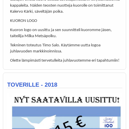
kappaleita. Näiden teosten nuotteja kuorolle on toimittanut
Kalervo Kärki, säveltäjän poika.
KUORON LOGO
Kuoron logo on uusittu ja sen suunnitteli kuoromme jäsen,
taiteilija Milka Metsäpolku.
Tekninen toteutus Timo Salo. Käytämme uutta logoa
juhlavuoden markkinoinnissa.
Olette lämpimästi tervetulleita juhlavuotemme eri tapahtumiin!
TOVERILLE - 2018