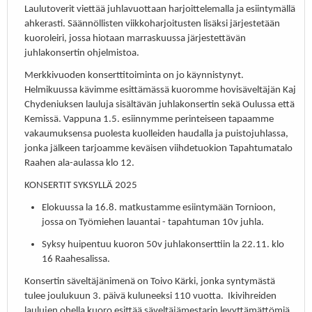
Laulutoverit viettää juhlavuottaan harjoittelemalla ja esiintymällä
ahkerasti. Säännöllisten viikkoharjoitusten lisäksi järjestetään
kuoroleiri, jossa hiotaan marraskuussa järjestettävän
juhlakonsertin ohjelmistoa.
Merkkivuoden konserttitoiminta on jo käynnistynyt.
Helmikuussa kävimme esittämässä kuoromme hovisäveltäjän Kaj
Chydeniuksen lauluja sisältävän juhlakonsertin sekä Oulussa että
Kemissä. Vappuna 1.5. esiinnymme perinteiseen tapaamme
vakaumuksensa puolesta kuolleiden haudalla ja puistojuhlassa,
jonka jälkeen tarjoamme keväisen viihdetuokion Tapahtumatalo
Raahen ala-aulassa klo 12.
KONSERTIT SYKSYLLÄ 2025
Elokuussa la 16.8. matkustamme esiintymään Tornioon,
jossa on Työmiehen lauantai - tapahtuman 10v juhla.
Syksy huipentuu kuoron 50v juhlakonserttiin la 22.11. klo
16 Raahesalissa.
Konsertin säveltäjänimenä on Toivo Kärki, jonka syntymästä
tulee joulukuun 3. päivä kuluneeksi 110 vuotta. Ikivihreiden
laulujen ohella kuoro esittää säveltäjämestarin levyttämättömiä