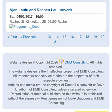
Ajan Laulu and Raahen Laulutoverit
Sat, 04/02/2017 - 16:00
Raahesali, Kirkkokatu 28, 92100 Raahe
Pagination
First
« First
Previous
‹ Previous
…
Page
13
Page
14
Page
15
Page
16
Page
17
Page
18
Page
19
Page
20
page
page
Current
21
page
Website design © Copyright 2026
DMB Consulting
. All rights
reserved.
The website design is the Intellectual property of DMB Consulting
All trademarks and service marks are the properties of their
respective owners.
Articles and media are the copyright of Raahe Laulutoverit or Dave
Bradburn of DMB Consulting unless indicated otherwise.
Reproduction of material published on this website is prohibited
without the express written permission of Dave Bradburn and DMB
Consulting